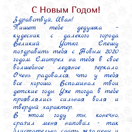
Здравствуй, Иван!

Пишет тебе дедушка – 
кудесник с далекого города 
Великий Устюг. Спешу 
поздравить тебя с Новым 2020 
годом. Смотрел на тебя в свое 
волшебное ледяное зеркало. 
Очень радовался, что у тебя 
все хорошо. Вспоминал твои 
детские годы. Уже тогда в тебе 
проявлялись сильная воля и 
твердый характер.

В этом году ты, конечно, 
сразил меня наповал - так 
блистательно сдать экзамены и 