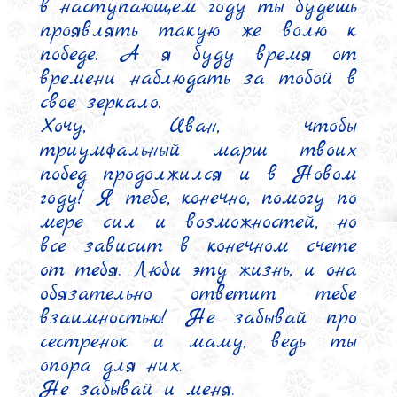
в наступающем году ты будешь 
проявлять такую же волю к 
победе. А я буду время от 
времени наблюдать за тобой в 
свое зеркало.

Хочу, Иван, чтобы 
триумфальный марш твоих 
побед продолжился и в Новом 
году! Я тебе, конечно, помогу по 
мере сил и возможностей, но 
все зависит в конечном счете 
от тебя. Люби эту жизнь, и она 
обязательно ответит тебе 
взаимностью! Не забывай про 
сестренок и маму, ведь ты 
опора для них.

Не забывай и меня.
