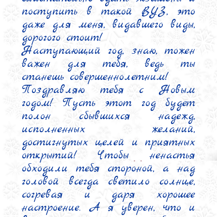
поступить в такой ВУЗ, это 
даже для меня, видавшего виды, 
дорогого стоит!

Наступающий год, знаю, тожен 
важен для тебя, ведь ты 
станешь совершеннолетним!

Поздравляю тебя с Новым 
годом! Пусть этот год будет 
полон сбывшихся надежд, 
исполненных желаний, 
достигнутых целей и приятных 
открытий! Чтобы ненастья 
обходили тебя стороной, а над 
головой всегда светило солнце, 
согревая и даря хорошее 
настроение. А я уверен, что и 