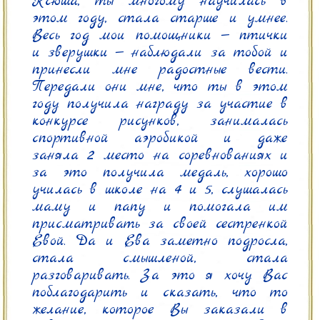
Ксюша, ты многому научилась в 
этом году, стала старше и умнее. 
Весь год мои помощники — птички 
и зверушки — наблюдали за тобой и 
принесли мне радостные вести. 
Передали они мне, что ты в этом 
году получила награду за участие в 
конкурсе рисунков, занималась 
спортивной аэробикой и даже 
заняла 2 место на соревнованиях и 
за это получила медаль, хорошо 
училась в школе на 4 и 5, слушалась 
маму и папу и помогала им 
присматривать за своей сестренкой 
Евой. Да и Ева заметно подросла, 
стала смышленой, стала 
разговаривать. За это я хочу Вас 
поблагодарить и сказать, что то 
желание, которое Вы заказали в 