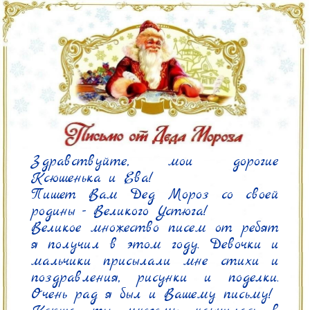
Здравствуйте, мои дорогие 
Ксюшенька и Ева!

Пишет Вам Дед Мороз со своей 
родины - Великого Устюга!

Великое множество писем от ребят 
я получил в этом году. Девочки и 
мальчики присылали мне стихи и 
поздравления, рисунки и поделки. 
Очень рад я был и Вашему письму!
