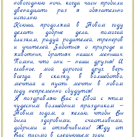
новогоднюю ночь, когда часы пробили 
двенадцать раз я обязательно 
исполню.

Ксюша, продолжай в Новом году 
делать добрые дела, помогай 
близким, радуй родителей, тренеров 
и учителей. Заботься о природе и 
животных, братьях наших меньших. 
Помни, что они — наши друзья! И 
главное, мой дорогой друг, верь 
всегда в сказку, в волшебство, 
мечтай и пусть мечты в новом 
году непременно сбудутся!

Я поздравляю Вас с Евой с этим 
чудесным волшебным праздником — 
Новым годом, и желаю, чтобы Вы 
были здоровыми, счастливыми, 
добрыми и отзывчивыми! Жду от 
Вас письмо в следующем году.
