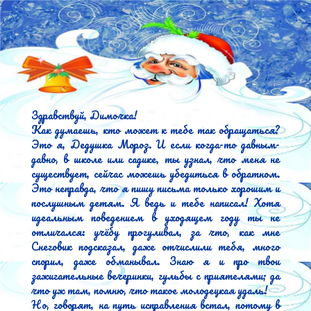
Здравствуй, Димочка!

Как думаешь, кто может к тебе так обращаться? 
Это я, Дедушка Мороз. И если когда-то давным-
давно, в школе или садике, ты узнал, что меня не 
существует, сейчас можешь убедиться в обратном. 
Это неправда, что я пишу письма только хорошим и 
послушным детям. Я ведь и тебе написал! Хотя 
идеальным поведением в уходящем году ты не 
отличался: учёбу прогуливал, за что, как мне 
Снеговик подсказал, даже отчислили тебя, много 
спорил, даже обманывал. Знаю я и про твои 
зажигательные вечеринки, гульбы с приятелями; да 
что уж там, помню, что такое молодецкая удаль!

Но, говорят, на путь исправления встал, потому в 