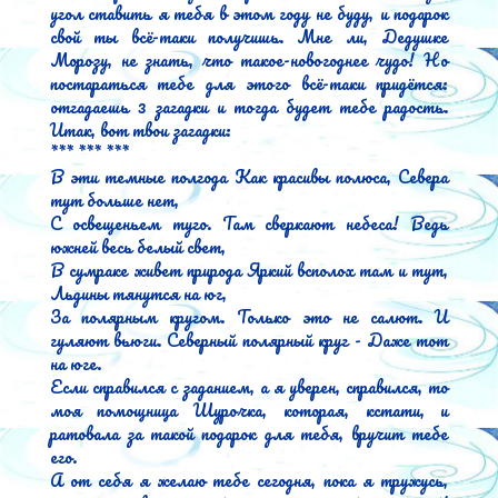
угол ставить я тебя в этом году не буду, и подарок 
свой ты всё-таки получишь. Мне ли, Дедушке 
Морозу, не знать, что такое-новогоднее чудо! Но 
постараться тебе для этого всё-таки придётся: 
отгадаешь 3 загадки и тогда будет тебе радость. 
Итак, вот твои загадки:

*** *** ***

В эти темные полгода Как красивы полюса, Севера 
тут больше нет,

С освещеньем туго. Там сверкают небеса! Ведь 
южней весь белый свет,

В сумраке живет природа Яркий всполох там и тут, 
Льдины тянутся на юг,

За полярным кругом. Только это не салют. И 
гуляют вьюги. Северный полярный круг - Даже тот 
на юге.

Если справился с заданием, а я уверен, справился, то 
моя помощница Шурочка, которая, кстати, и 
ратовала за такой подарок для тебя, вручит тебе 
его.

А от себя я желаю тебе сегодня, пока я тружусь, 