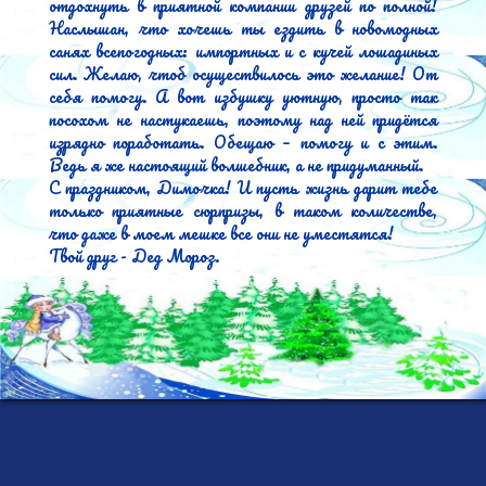
отдохнуть в приятной компании друзей по полной! 
Наслышан, что хочешь ты ездить в новомодных 
санях всепогодных: импортных и с кучей лошадиных 
сил. Желаю, чтоб осуществилось это желание! От 
себя помогу. А вот избушку уютную, просто так 
посохом не настукаешь, поэтому над ней придётся 
изрядно поработать. Обещаю – помогу и с этим. 
Ведь я же настоящий волшебник, а не придуманный.

С праздником, Димочка! И пусть жизнь дарит тебе 
только приятные сюрпризы, в таком количестве, 
что даже в моем мешке все они не уместятся!

Твой друг - Дед Мороз.