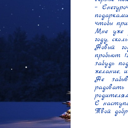
– Снегуро
подарками
чтобы при
Мне уже 
году, скол
Новый го
пробьют 1
забудь по
желание, и
Не забыв
радовать
родителям
С наступа
Твой добр