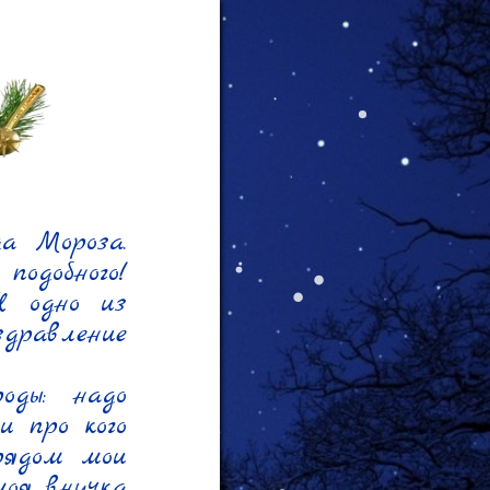
 Мороза. 
одобного! 
И одно из 
дравление 
ды: надо 
 про кого 
рядом мои 
оя внучка 