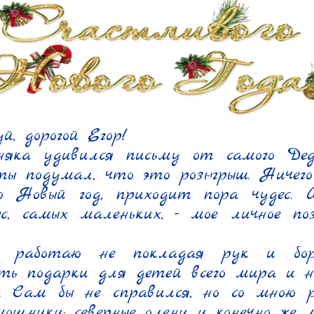
, дорогой Егор!

няка удивился письму от самого Деда
ы подумал, что это розыгрыш. Ничего п
о Новый год, приходит пора чудес. 
с, самых маленьких, - мое личное поз
 работаю не покладая рук и боро
ть подарки для детей всего мира и ни
. Сам бы не справился, но со мною 
мощники: северные олени и конечно же м