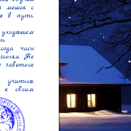
й мешок с 
я в путь, 
уходящем 
.

гда часы 
оньки. Не 
 заветное 
учиться, 
 к своим 