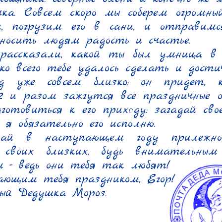
чка. Совсем скоро мы соберем огромны
, погрузим его в сани, и отправимс
носить людям радость и счастье.

рассказали, какой ты был умница в 
ько всего тебе удалось сделать и достичь
д уже совсем близко: он придет, ко
2 и разом зажгутся все праздничные ог
дготовиться к его приходу: загадай свое
 я обязательно его исполню.

ай в наступающем году прилежно 
 своих близких, будь внимательным
 - ведь они тебя так любят!

ющим тебя праздником, Егор!

ый Дедушка Мороз.