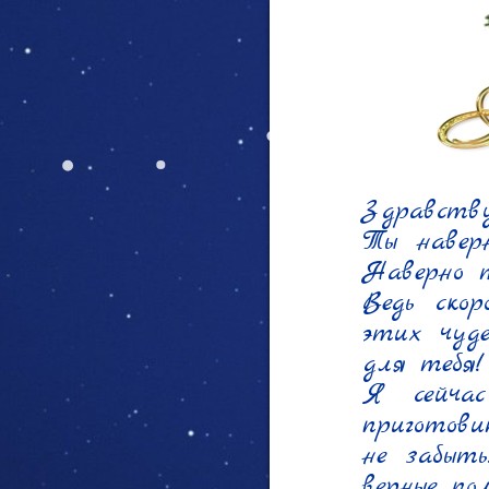
Здравствуй
Ты навер
Наверно т
Ведь скор
этих чуде
для тебя!

Я сейчас
приготови
не забыть
верные по