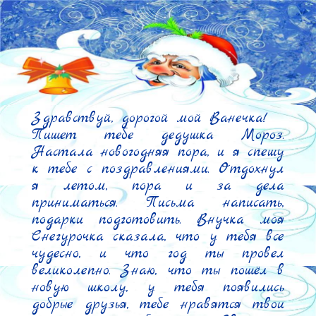
Здравствуй, дорогой мой Ванечка!

Пишет тебе дедушка Мороз. 
Настала новогодняя пора, и я спешу 
к тебе с поздравлениями. Отдохнул 
я летом, пора и за дела 
приниматься. Письма написать, 
подарки подготовить. Внучка моя 
Снегурочка сказала, что у тебя все 
чудесно, и что год ты провел 
великолепно. Знаю, что ты пошёл в 
новую школу, у тебя появились 
добрые друзья, тебе нравятся твои 