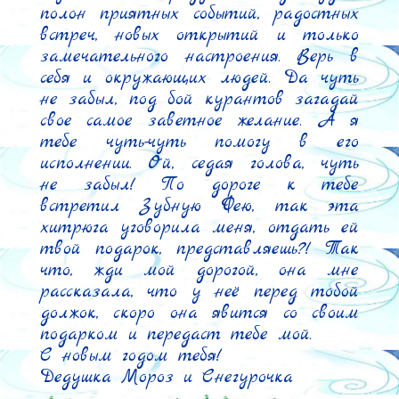
полон приятных событий, радостных 
встреч, новых открытий и только 
замечательного настроения. Верь в 
себя и окружающих людей. Да чуть 
не забыл, под бой курантов загадай 
свое самое заветное желание. А я 
тебе чуть-чуть помогу в его 
исполнении. Ой, седая голова, чуть 
не забыл! По дороге к тебе 
встретил Зубную Фею, так эта 
хитрюга уговорила меня, отдать ей 
твой подарок, представляешь?! Так 
что, жди мой дорогой, она мне 
рассказала, что у неё перед тобой 
должок, скоро она явится со своим 
подарком и передаст тебе мой.

С новым годом тебя!

Дедушка Мороз и Снегурочка