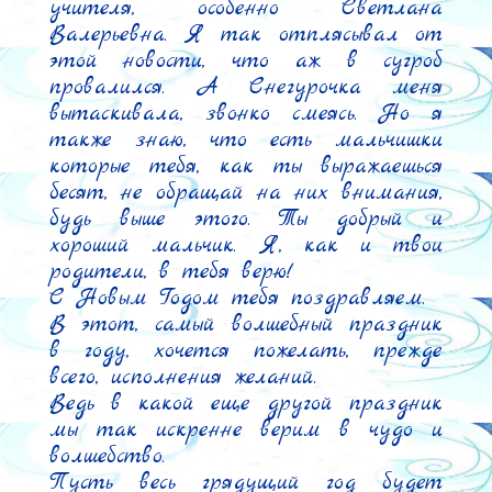
учителя, особенно Светлана 
Валерьевна. Я так отплясывал от 
этой новости, что аж в сугроб 
провалился. А Снегурочка меня 
вытаскивала, звонко смеясь. Но я 
также знаю, что есть мальчишки 
которые тебя, как ты выражаешься 
бесят, не обращай на них внимания, 
будь выше этого. Ты добрый и 
хороший мальчик. Я, как и твои 
родители, в тебя верю!

С Новым Годом тебя поздравляем.

В этот, самый волшебный праздник 
в году, хочется пожелать, прежде 
всего, исполнения желаний.

Ведь в какой еще другой праздник 
мы так искренне верим в чудо и 
волшебство.

Пусть весь грядущий год будет 