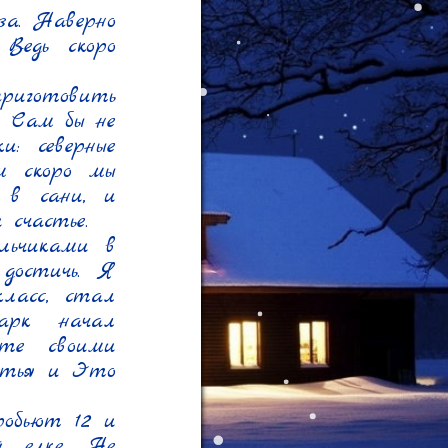
а. Наверно 
Ведь скоро 
риготовить 
 Сам бы не 
: северные 
м скоро мы 
 в сани, и 
счастье.

ьчиками в 
достичь. Я 
асс, стал 
рк начал 
те своими 
атья и Это 
обьют 12 и 
 елке. Не 