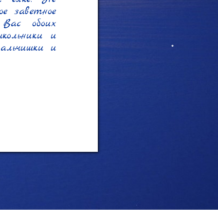
е заветное 
Вас обоих 
ольники и 
льчишки и 