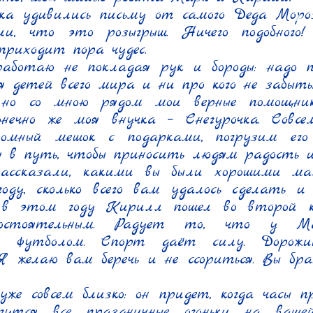
ка удивились письму от самого Деда Мороз
и, что это розыгрыш. Ничего подобного! 
приходит пора чудес.

аботаю не покладая рук и бороды: надо п
я детей всего мира и ни про кого не забыть.
 но со мною рядом мои верные помощники
нечно же моя внучка – Снегурочка. Совсе
ромный мешок с подарками, погрузим его
 в путь, чтобы приносить людям радость и 
ассказали, какими вы были хорошими мал
оду, сколько всего вам удалось сделать и 
 в этом году Кирилл пошел во второй кл
мостоятельным. Радует то, что у Ма
я футболом. Спорт даёт силу. Дорожи
Я желаю вам беречь и не ссориться. Вы бр
уже совсем близко: он придет, когда часы пр
гутся все праздничные огоньки на вашей