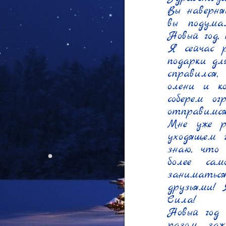
Вы наверня
вы подумал
Новый год, 
Я сейчас р
подарки дл
справился,
олени и ко
соберем ог
отправимся
Мне уже р
уходящем г
знаю, что
более са
заниматьс
друзьями! 
Сила!

Новый год 
разом заж