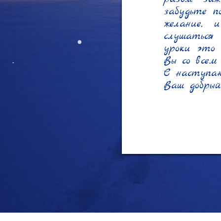
забудьте п
желание, 
слушаться
уроки это
Вы со всем 
С наступа
Ваш добрый