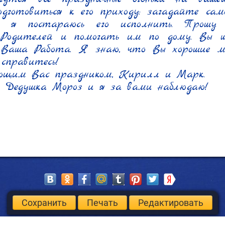
одготовиться к его приходу: загадайте само
и я постараюсь его исполнить. Прошу 
 Родителей и помогать им по дому. Вы шк
 Ваша Работа. Я знаю, что Вы хорошие ма
справитесь!

ющим Вас праздником, Кирилл и Марк.

 Дедушка Мороз и я за вами наблюдаю!
Сохранить
Печать
Редактировать