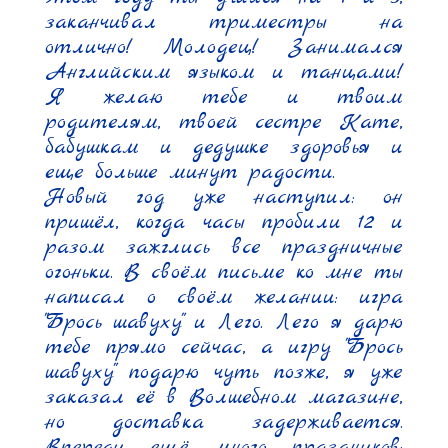
заканчивал триместры на 
отлично! Молодец! Занимался 
Английским языком и танцами! 
Я желаю тебе и твоим 
родителям, твоей сестре Кате, 
бабушкам и дедушке здоровья и 
еще больше минут радости.

Новый год уже наступил: он 
пришёл, когда часы пробили 12 и 
разом зажглись все праздничные 
огоньки. В своём письме ко мне ты 
написал о своём желании: игра 
"Брось шавуху" и Лего. Лего я дарю 
тебе прямо сейчас, а игру "Брось 
шавуху" подарю чуть позже, я уже 
заказал её в Волшебном магазине, 
но доставка задерживается. 
Впереди ещё много праздников: 