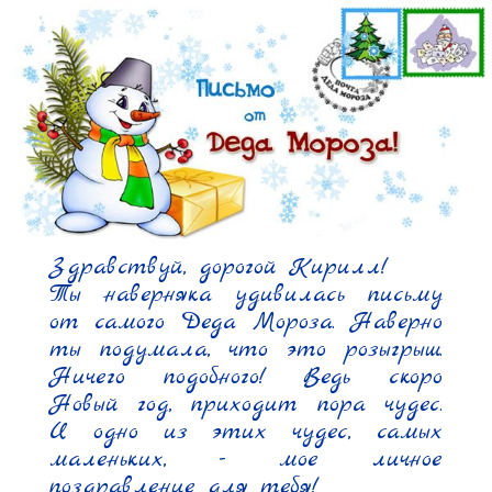
Здравствуй, дорогой Кирилл!

Ты наверняка удивилась письму 
от самого Деда Мороза. Наверно 
ты подумала, что это розыгрыш. 
Ничего подобного! Ведь скоро 
Новый год, приходит пора чудес. 
И одно из этих чудес, самых 
маленьких, - мое личное 
поздравление для тебя!
