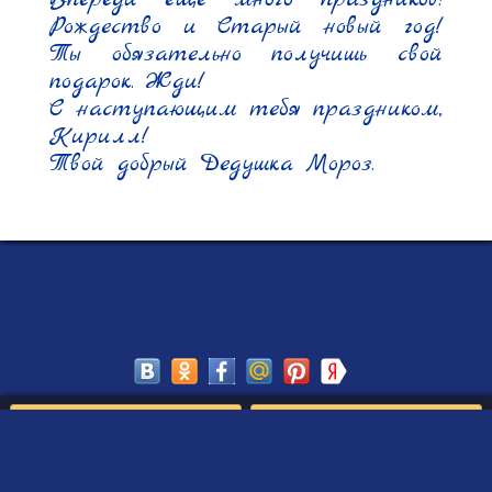
Рождество и Старый новый год! 
Ты обязательно получишь свой 
подарок. Жди!

С наступающим тебя праздником, 
Кирилл!

Твой добрый Дедушка Мороз.
Сохранить
Редактировать
Создать такое письмо
от Деда Мороза