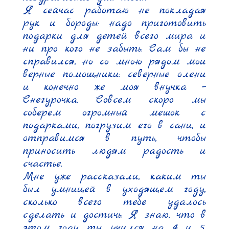
Я сейчас работаю не покладая 
рук и бороды: надо приготовить 
подарки для детей всего мира и 
ни про кого не забыть. Сам бы не 
справился, но со мною рядом мои 
верные помощники: северные олени 
и конечно же моя внучка – 
Снегурочка. Совсем скоро мы 
соберем огромный мешок с 
подарками, погрузим его в сани, и 
отправимся в путь, чтобы 
приносить людям радость и 
счастье.

Мне уже рассказали, каким ты 
был умницей в уходящем году, 
сколько всего тебе удалось 
сделать и достичь. Я знаю, что в 
этом году ты учился на 4 и 5, 