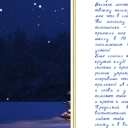
Великое множ
твоему письму
мне, что в сл
Ты многому 
помощники —
принесли мне
школу в 1Д 
занимаешься 
успехи!

Еще слыхал я
крутой клуб! 
скачешь и пры
разные упраж
исправишь эт
прилежно! А е
и снова, и у
поможет тебе 
и крепче к мо
Продолжай в
воспитателе
любят тебя о
сказку и в во