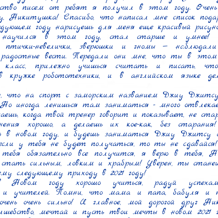
ество писем от ребят я получил в этом году. Очень
, Никитушка! Спасибо, что написал мне список подар
едующем году нарисуешь для меня еще красивый рисунок
научился в этом году, стал старше и умнее! В
 птички-невелички, зверюшки и гномы — наблюдали
 радостные вести. Передали они мне, что ты в этом 
класс, прилежно учишься считать и писать, что 
в кружке робототехники, и в английском языке дел
, что на спорт с заморским названием Джиу Джитсу
Но иногда ленишься там заниматься - много отвлекаешь
гаешь, когда твой тренер говорит и показывает, не стар
нения хорошо, а делаешь их кое-как, без старания
о в новом году, и будешь заниматься Джиу Джитсу с
сли у тебя не будет получаться, то ты не сдавайся!
 тебя обязательно все получится, я верю в тебя, Н
стать сильным, ловким и храбрым! Уверен, ты станеш
ему следующему приходу в 2021 году!

 Новом году хорошо учиться, радуй успехами
й и учителей. Помни, что мама и папа, бабуля и 
чень очень сильно! И главное, мой дорогой друг Ник
лшебство, мечтай и пусть твои мечты в новом 2021 г