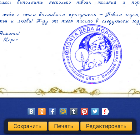
юсь выполнить несколько твоих желаний и пора
 тебя с этим волшебным праздником — Новым годом, 
астья и любви! Жду от тебя письмо в следующем году,
Никита!

 Мороз
Сохранить
Печать
Редактировать