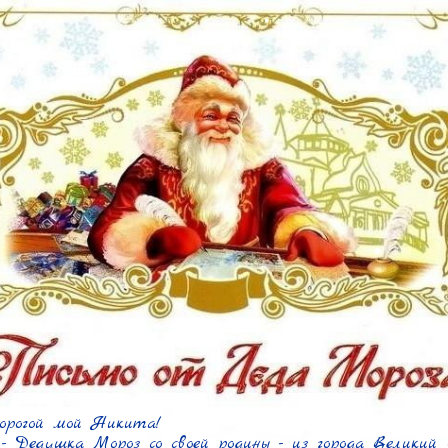
орогой мой Никита!

 Дедушка Мороз со своей родины - из города Великий У