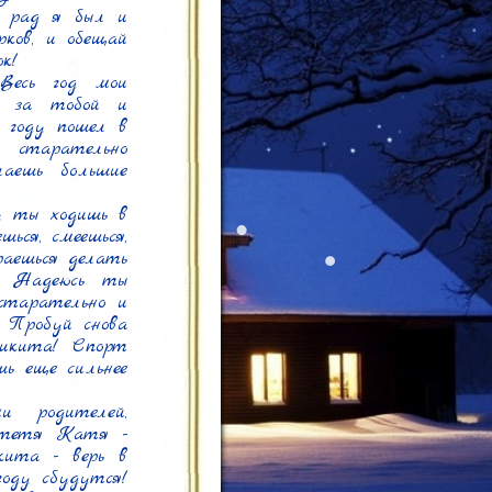
 рад я был и 
ков, и обещай 
!

есь год мои 
 за тобой и 
году пошел в 
старательно 
аешь большие 
 ты ходишь в 
ся, смеешься, 
аешься делать 
! Надеюсь ты 
тарательно и 
 Пробуй снова 
икита! Спорт 
ь еще сильнее 
 родителей, 
тетя Катя - 
ита - верь в 
оду сбудутся! 