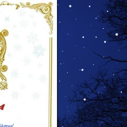
стюг!
