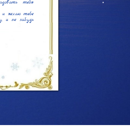
довать тебя 
и желаю тебе 
 и не забудь 