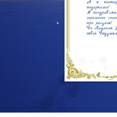
А я постара
подарками!

Я поздравляю
огромного сч
про рисунок!

До свидания, 
твой Дедушка