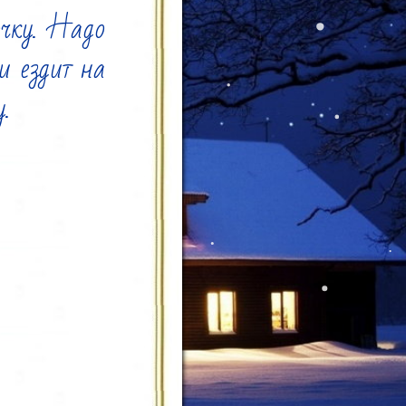
чку. Надо 
 ездит на 

