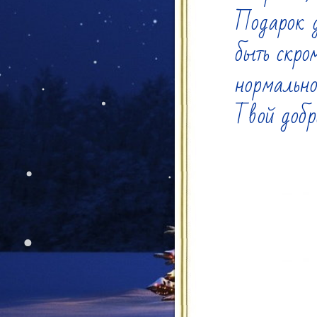
Подарок д
быть скро
нормально
Твой доб