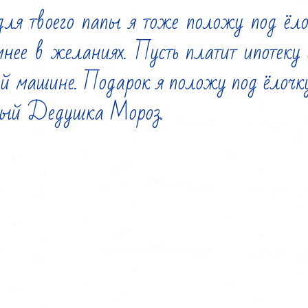
ля твоего папы я тоже положу под ёло
мнее в желаниях. Пусть платит ипотеку и
й машине. Подарок я положу под ёлочку.
рый Дедушка Мороз.