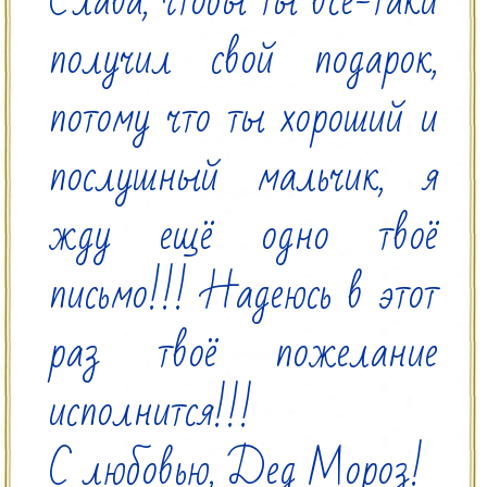
Слава, чтобы ты всё-таки 
получил свой подарок, 
потому что ты хороший и 
послушный мальчик, я 
жду ещё одно твоё 
письмо!!! Надеюсь в этот 
раз твоё пожелание 
исполнится!!!

С любовью, Дед Мороз!