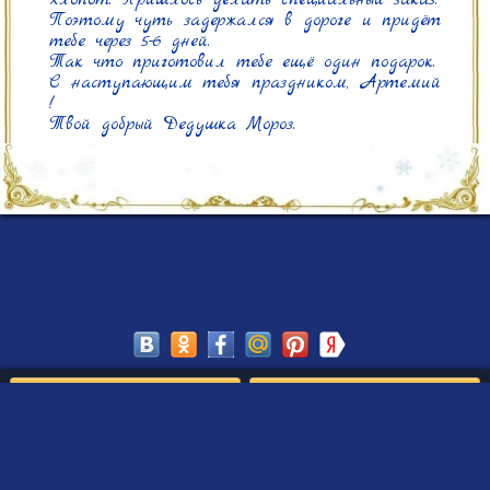
Поэтому чуть задержался в дороге и придёт 
тебе через 5-6 дней.

Так что приготовил тебе ещё один подарок.

С наступающим тебя праздником, Артемий 
!

Твой добрый Дедушка Мороз.
Сохранить
Редактировать
Создать такое письмо
от Деда Мороза