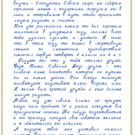
внучка – Снегурочка. Совсем скоро мы соберем 
огромный мешок с подарками, погрузим его в 
сани, и отправимся в путь, чтобы приносить 
людям радость и счастье.

Мне уже рассказали, каким ты был хорошим 
мальчиком в уходящем году, сколько всего 
тебе удалось сделать и достичь. Я знаю, 
что в этом году ты пошел в спортивную 
секцию по смешенным единоборствам, 
закончил первую четверть 2 класса на 4 и 5. 
. Радует то, что у тебя столько друзей: 
Федя, Миша, Савелий. Ведь друзья – это 
главное наше богатство, которое не купишь 
ни за какие деньги. Они всегда помогут, 
посоветуют, подставят плечо. Дорожи ими. 
Я желаю вам крепкой дружбы, и еще больше 
минут радости.

Новый год уже совсем близко: он придет, 
когда часы пробьют 12 и разом зажгутся все 
праздничные огоньки. Не забудь подготовиться 
к его приходу: загадай свое заветное желание, 
и я обязательно его исполню.

А подарок твой мне доставил немало 
хлопот. Пришлось делать специальный заказ.
