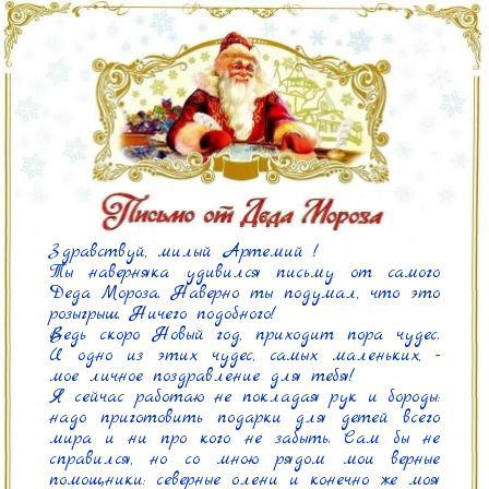
Здравствуй, милый Артемий !

Ты наверняка удивился письму от самого 
Деда Мороза. Наверно ты подумал, что это 
розыгрыш. Ничего подобного!

Ведь скоро Новый год, приходит пора чудес. 
И одно из этих чудес, самых маленьких, - 
мое личное поздравление для тебя!

Я сейчас работаю не покладая рук и бороды: 
надо приготовить подарки для детей всего 
мира и ни про кого не забыть. Сам бы не 
справился, но со мною рядом мои верные 
помощники: северные олени и конечно же моя 