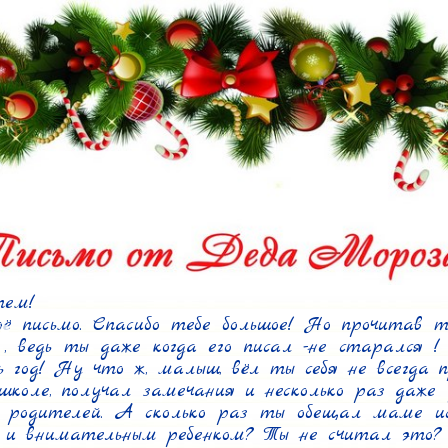
ем!

ё письмо. Спасибо тебе большое! Но прочитав тв
 , ведь ты даже когда его писал -не старался !
ь год! Ну что ж, малыш, вёл ты себя не всегда п
коле, получал замечания и несколько раз даже д
 родителей. А сколько раз ты обещал маме ис
 и внимательным ребенком? Ты не считал это? 