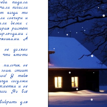
еба падала 
али погасли 
т когда ты 
и снегири и 
ли белки с 
торая растёт 
ирляндами с 
яниками. А 
о не должен 
 что кто-то 
 мальчик, не 
знаю, стоит 
чно! У тебя 
да сосульки 
тметки и не 
ого. Но всё 
выбрать для 