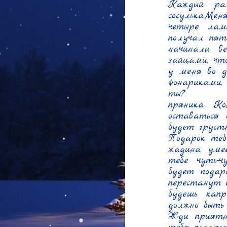
Каждый раз
сосулька.Ме
четыре лам
получал пят
начинали в
зайцами, что
у меня во д
фонариками
ты?

пряника. Ко
оставаться 
будет грустн
Подарок тебе
жадина, уме
тебе чуть-ч
будет подар
перестанут 
будешь капр
должно быть 
Жди приятны