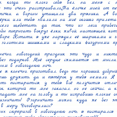
, когда ты плохо себя вел, на меня с н
ня это очень расстраивало.На ёлочке моей от печ
почки, а вороны утащили два пряника. А во
ёрки, или тебя хвалили на моё окошко прилетал
есело щебетать, да так, что из леса прибега
бы попрыгать вокруг ёлки, живой, настоящей, ко
воре. Кстати, я уже нарядил её шариками и г
, золотыми шишками и сладкими фигурными пр
нечно, новогодний праздник это чудо и никт
без подарков. Моё сердце сжимается от мысли,
ым в новогоднюю ночь.

 я, конечно, приготовил, ведь ты хороший, добрый
ешь дружить, да и пятёрок у тебя немало. Я 
уть постараться, у тебя всё получится отли
ок, который ты мне заказал, но не сейчас, а ког
падать мне на голову, и ты исправишь плохие о
изничать! Озорничать можно, куда же без эт
в меру. Договорились?

х сюрпризов в новогоднюю ночь, я постарался 