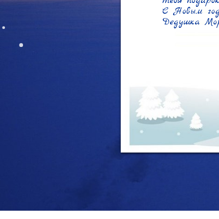
тебя подарок
С Новым год
Дедушка Мо