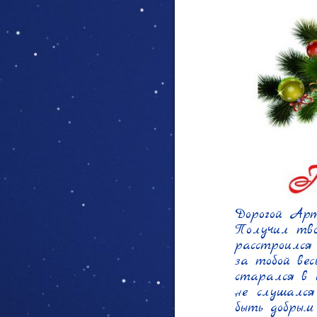
Дорогой Арт
Получил тво
расстроился
за тобой вес
старался в ш
не слушался
быть добрым