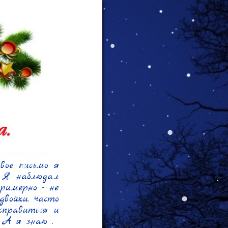
ое письмо я 
 Я наблюдал 
римерно - не 
войки, часто 
правиться и 
А я знаю .
