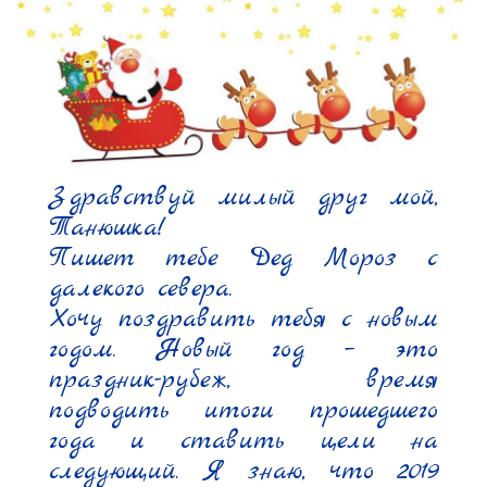
Здравствуй милый друг мой, 
Танюшка!

Пишет тебе Дед Мороз с 
далекого севера.

Хочу поздравить тебя с новым 
годом. Новый год – это 
праздник-рубеж, время 
подводить итоги прошедшего 
года и ставить цели на 
следующий. Я знаю, что 2019 