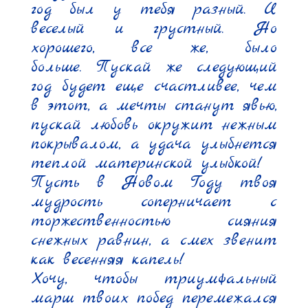
год был у тебя разный. И 
веселый и грустный. Но 
хорошего, все же, было 
больше. Пускай же следующий 
год будет еще счастливее, чем 
в этот, а мечты станут явью, 
пускай любовь окружит нежным 
покрывалом, а удача улыбнется 
теплой материнской улыбкой!

Пусть в Новом Году твоя 
мудрость соперничает с 
торжественностью сияния 
снежных равнин, а смех звенит 
как весенняя капель!

Хочу, чтобы триумфальный 
марш твоих побед перемежался 