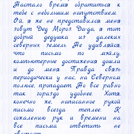
Настало время обратиться к 
тебе с небольшим напутствием.

Ой, я же не представился: меня 
зовут Дед Мороз. Да-да, я тот 
добрый дедушка из далеких 
северных земель. Не удивляйся, 
что письмо по мэйлу, 
компьютерные достижения дошли 
и до меня. Правда связь 
периодически у нас, на Северном 
полюсе, пропадает. Но все равно 
так гораздо удобнее. Хотя, 
конечно же, написанное рукой 
письмо всегда теплее. К 
сожалению рук и времени на 
все письма ответить не 
хватает.
