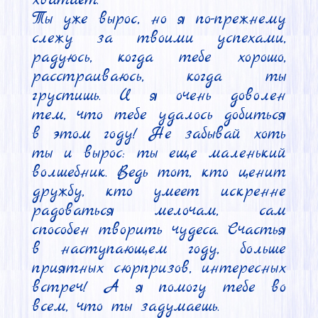
Ты уже вырос, но я по-прежнему 
слежу за твоими успехами, 
радуюсь, когда тебе хорошо, 
расстраиваюсь, когда ты 
грустишь. И я очень доволен 
тем, что тебе удалось добиться 
в этом году! Не забывай хоть 
ты и вырос: ты еще маленький 
волшебник. Ведь тот, кто ценит 
дружбу, кто умеет искренне 
радоваться мелочам, сам 
способен творить чудеса. Счастья 
в наступающем году, больше 
приятных сюрпризов, интересных 
встреч! А я помогу тебе во 
всем, что ты задумаешь.
