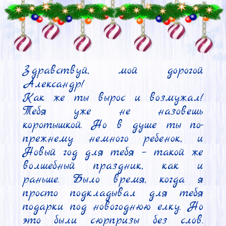
Здравствуй, мой дорогой 
Александр!

Как же ты вырос и возмужал! 
Тебя уже не назовешь 
коротышкой. Но в душе ты по-
прежнему немного ребенок, и 
Новый год для тебя – такой же 
волшебный праздник, как и 
раньше. Было время, когда я 
просто подкладывал для тебя 
подарки под новогоднюю елку. Но 
это были сюрпризы без слов. 