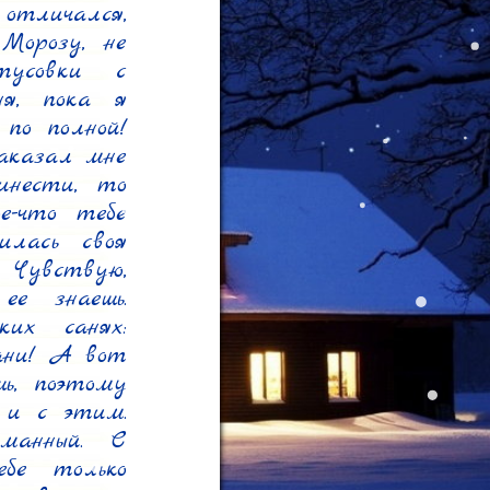
тличался, 
орозу, не 
усовки с 
я, пока я 
о полной! 
аказал мне 
нести, то 
-что тебе 
лась своя 
 Чувствую, 
е знаешь. 
их санях: 
ни! А вот 
, поэтому 
и с этим. 
анный. С 
бе только 