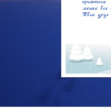
приятные 
мешке все 
Твой друг 