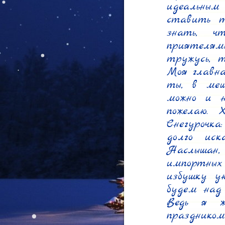
идеальным
ставить т
знать, ч
приятелям
тружусь, 
Моя главна
ты, в меш
можно и н
пожелаю. 
Снегурочка
долго иск
Наслышан,
импортных
избушку у
будем над
Ведь я ж
празднико