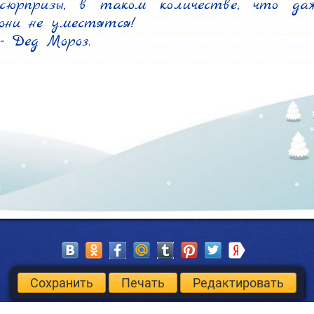
сюрпризы, в таком количестве, что да
они не уместятся!

- Дед Мороз.
Сохранить
Печать
Редактировать