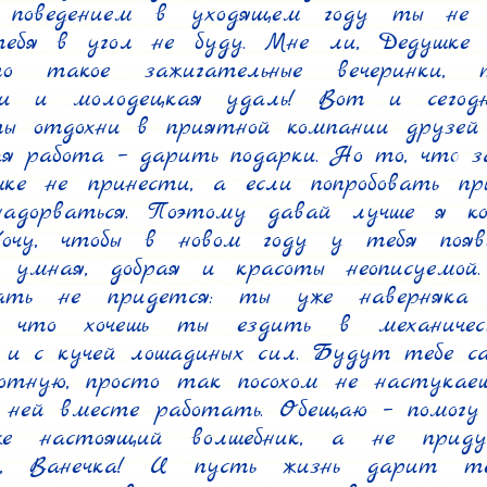
 поведением в уходящем году ты не о
ебя в угол не буду. Мне ли, Дедушке М
то такое зажигательные вечеринки, т
и и молодецкая удаль! Вот и сегодн
ты отдохни в приятной компании друзей п
я работа – дарить подарки. Но то, что з
ке не принести, а если попробовать при
адорваться. Поэтому давай лучше я кое
Хочу, чтобы в новом году у тебя появи
: умная, добрая и красоты неописуемой.
ать не придется: ты уже наверняка е
 что хочешь ты ездить в механическ
 и с кучей лошадиных сил. Будут тебе са
ютную, просто так посохом не настукаешь
 ней вместе работать. Обещаю – помогу 
е настоящий волшебник, а не придум
м, Ванечка! И пусть жизнь дарит те