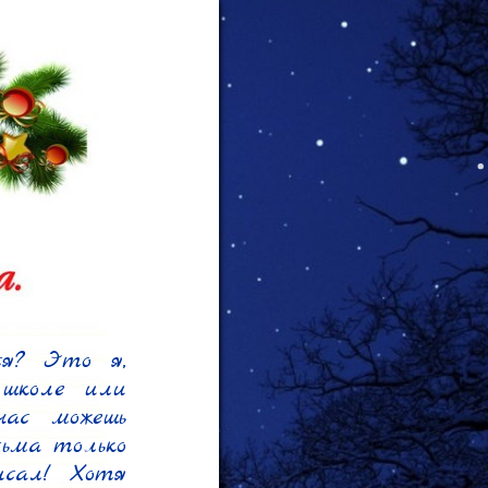
я? Это я, 
школе или 
ас можешь 
ьма только 
сал! Хотя 