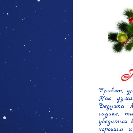
Привет, др
Как думае
Дедушка М
садике, т
убедиться 
хорошим и