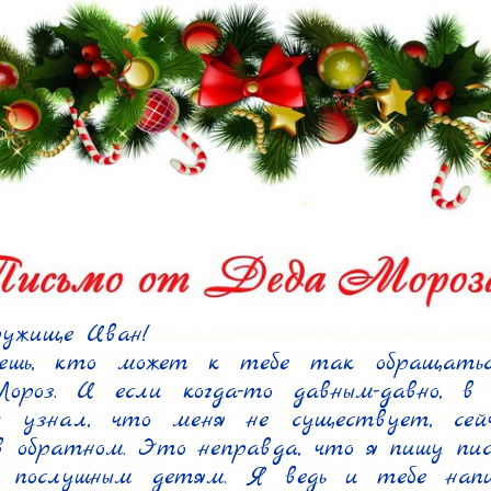
ужище Иван!

шь, кто может к тебе так обращатьс
ороз. И если когда-то давным-давно, в 
ы узнал, что меня не существует, сейч
в обратном. Это неправда, что я пишу пис
 послушным детям. Я ведь и тебе напи