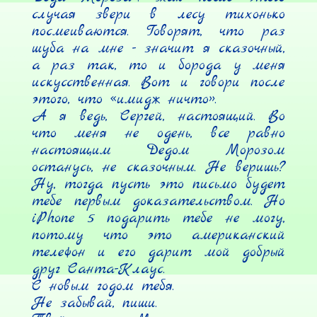
случая звери в лесу тихонько 
посмеиваются. Говорят, что раз 
шуба на мне - значит я сказочный, 
а раз так, то и борода у меня 
искусственная. Вот и говори после 
этого, что «имидж ничто».

А я ведь, Сергей, настоящий. Во 
что меня не одень, все равно 
настоящим Дедом Морозом 
останусь, не сказочным. Не веришь? 
Ну, тогда пусть это письмо будет 
тебе первым доказательством. Но 
iPhone 5 подарить тебе не могу, 
потому что это американский 
телефон и его дарит мой добрый 
друг Санта-Клаус.

С новым годом тебя.

Не забывай, пиши.
