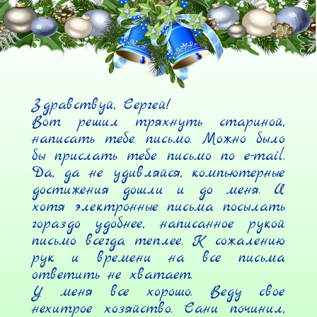
Здравствуй, Сергей!

Вот решил тряхнуть стариной, 
написать тебе письмо. Можно было 
бы прислать тебе письмо по e-mail. 
Да, да не удивляйся, компьютерные 
достижения дошли и до меня. И 
хотя электронные письма посылать 
гораздо удобнее, написанное рукой 
письмо всегда теплее. К сожалению 
рук и времени на все письма 
ответить не хватает.

У меня все хорошо. Веду свое 
нехитрое хозяйство. Сани починил, 