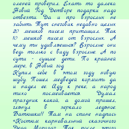
оленей проверил. Ехать то далеко. 
Новый Год. Детворе подарки надо 
отвезти. Да и про взрослых не 
забыть. Тут снеговик недавно целых 
20 мешков писем притащил. Так 
10 мешков писем от взрослых. А 
чему ты удивляешься? Взрослые они 
ведь только с виду взрослые. А по 
сути - сущие дети. По крайней 
мере, в Новый год

Купил себе в этом году новую 
шубу. Пошел медведей кормить да 
и надел ее. Иду к реке, а народ 
тихо посмеивается. Думал 
праздник какой, а домой пришел, 
глянул в зеркало ледяное. 
Батюшки!! Там на спине надпись 
«Костюм карнавальный сказочного 
Деда Мороза». Так после этого 