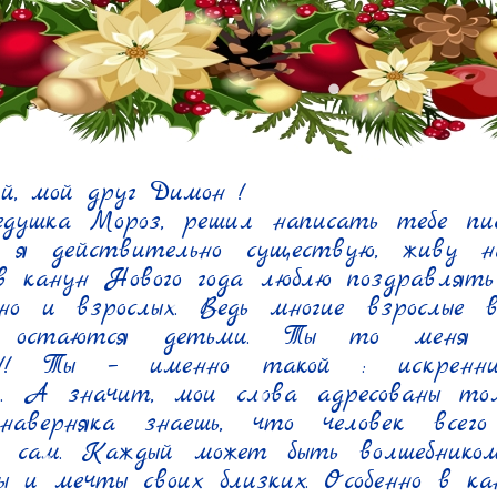
й, мой друг Димон !

душка Мороз, решил написать тебе пис
: я действительно существую, живу н
в канун Нового года люблю поздравлять 
но и взрослых. Ведь многие взрослые 
 остаются детьми. Ты то меня по
!!! Ты – именно такой : искренний,
й. А значит, мои слова адресованы тольк
аверняка знаешь, что человек всего
я сам. Каждый может быть волшебником,
ы и мечты своих близких. Особенно в кан