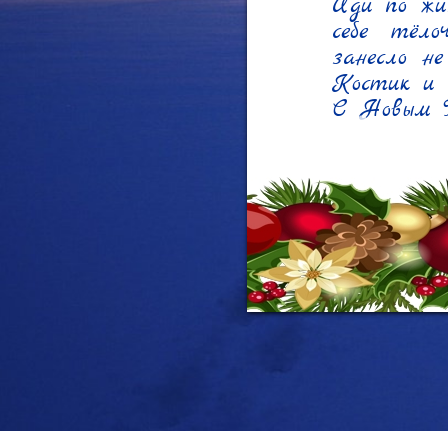
Иди по жи
себе тёлоч
занесло не
Костик и Д
С Новым Г