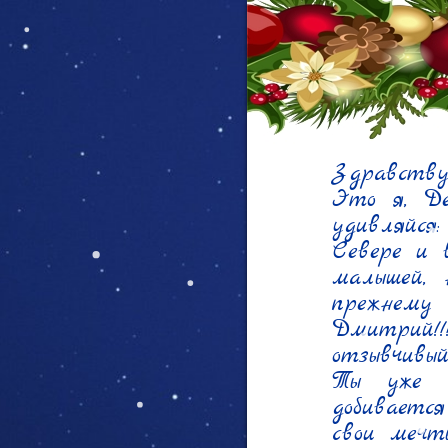
Здравству
Это я, Де
удивляйся
Севере и 
малышей, 
прежнему
Дмитрий!
отзывчивы
Ты уже н
добиваетс
свои мечт