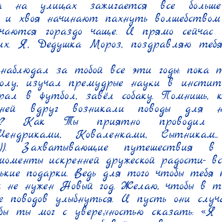
да на улицах зажигается все больше
 и хвоя начинают пахнуть волшебством и
учаются гораздо чаще. И прямо сейчас п
их. Я, Дедушка Мороз, поздравляю теб
наблюдал за тобой все эти годы: пока т
колу, изучал премудрые науки в институ
рал в футбол, завёл собаку. Помнишь, к
дней вдруг возникали поводы для нео
ков? Как Ты приятно проводил 
...Шендриками, Коваленками, Сытникам..
))). Захватывающие путешествия в 
моменты искренней дружеской радости- вс
кие подарки. Ведь для того чтобы тебя п
м не нужен Новый год. Желаю, чтобы в тв
ше поводов улыбнуться. И пусть они случ
бы ты мог с уверенностью сказать: «Я с