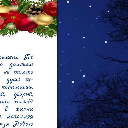
ьмецо. Не 
а далеком 
не только 
в душе по-
нимаешь, 
 добрый, 
о тебе!!! 
 в жизни 
 исполняя 
ун Нового 