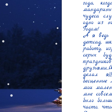
года, ког
мандарины
чудеса сл
одно из н
Годом!

А я ведь 
детсад, ш
работу, иг
серых бу
праздни
друзьями.
делал я)
бесценные 
мои малень
мне совсе
было боль
часто, что