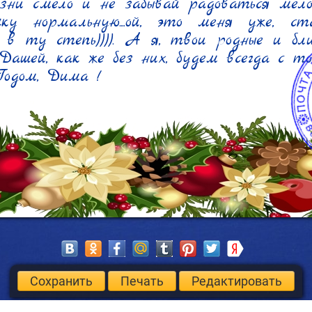
зни смело и не забывай радоваться мелоч
ку нормальную....ой, это меня уже, ста
 в ту степь)))). А я, твои родные и бли
ашей, как же без них, будем всегда с тоб
одом, Дима !
Сохранить
Печать
Редактировать