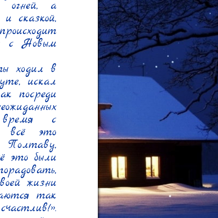
 огней, а 
 сказкой, 
роисходит 
я с Новым 
ы ходил в 
те, искал 
ак посреди 
жиданных 
время с 
. всё это 
Полтаву, 
ё это были 
орадовать, 
оей жизни 
аются так 
частлив!». 