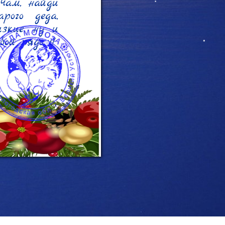
ам, найди 
рого деда, 
зкие, ну и 
ой рядом!
