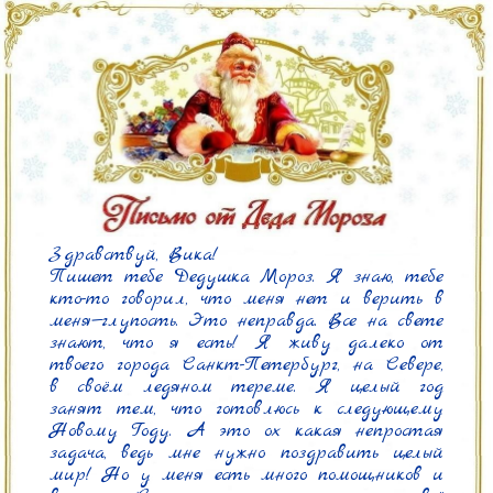
Здравствуй, Вика!

Пишет тебе Дедушка Мороз. Я знаю, тебе 
кто-то говорил, что меня нет и верить в 
меня—глупость. Это неправда. Все на свете 
знают, что я есть! Я живу далеко от 
твоего города Санкт-Петербург, на Севере, 
в своём ледяном тереме. Я целый год 
занят тем, что готовлюсь к следующему 
Новому Году. А это ох какая непростая 
задача, ведь мне нужно поздравить целый 
мир! Но у меня есть много помощников и 