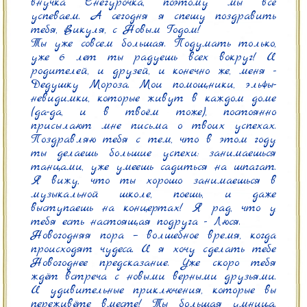
внучка Снегурочка, поэтому мы всё 
успеваем. А сегодня я спешу поздравить 
тебя, Викуля, с Новым Годом!

Ты уже совсем большая. Подумать только, 
уже 6 лет ты радуешь всех вокруг! И 
родителей, и друзей, и конечно же, меня - 
Дедушку Мороза. Мои помощники, эльфы-
невидимки, которые живут в каждом доме 
(да-да, и в твоём тоже), постоянно 
присылают мне письма о твоих успехах. 
Поздравляю тебя с тем, что в этом году 
ты делаешь большие успехи: занимаешься 
танцами, уже умеешь садиться на шпагат. 
Я вижу, что ты хорошо занимаешься в 
музыкальной школе, поешь, и даже 
выступаешь на концертах! Я рад, что у 
тебя есть настоящая подруга - Люся.

Новогодняя пора – волшебное время, когда 
происходят чудеса. И я хочу сделать тебе 
Новогоднее предсказание. Уже скоро тебя 
ждёт встреча с новыми верными друзьями. 
И удивительные приключения, которые вы 
переживёте вместе! Ты большая умница. 