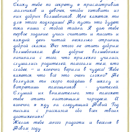
Скажу тебе по секрету, я присматриваю 
мальчиков и девочек, чтобы готовить из 
них добрых волшебников. Мне кажется, ты 
для этого подходишь! Но пусть это будет 
пока наша с тобой тайна. Я даю тебе 
первое задание: учись считать и писать и 
каждый день читай несколько страниц 
доброй сказки. Без этого не стать добрым 
волшебником. Все добрые волшебники 
начинали с того, что прилежно учились, 
слушались родителей, помогали тем, кто 
слабее, — и конечно, верили в чудеса! Тебе 
кажется, что всё это очень сложно? Не 
волнуйся, ты скоро пойдёшь в школу и 
встретишь помощников - учителей. 
Слушай их внимательно, это поможет 
тебе стать настоящим чародеем. И 
конечно, я жду на следующий Новый Год 
письма с рассказом обо всех твоих 
достижениях!

Желаю тебе много радости и веселья в 
Новом году.
