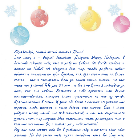
Здравствуй, самый милый мальчик Лёша!

Это пишу я – добрый волшебник Дедушка Мороз. Наверное, в 
детстве говорили тебе, что я живу на Севере, где всегда холодно, и 
только на Новый год объезжаю весь мир, чтобы раздать людям 
подарки и принести им чудо. Взгляни, как ярко горят огни на вашей 
елочке - это я постарался. Если за окном лежит снежок, то это 
тоже моя работа! Тебе уже​ 39 лет , и все это время я наблюдаю за 
тем, как ты живешь. Весточки о тебе приносят мои друзья 
птички-невелички, которые часто прилетают ко мне из города​ 
Краснотурьинск​ в гости. Я знаю обо всем: с какими игрушками ты 
играешь, когда шалишь и когда ведешь себя хорошо. Еще я очень 
радуюсь тому, какой ты любознательный, и как ты стремишься 
узнать этот мир получше. Мои помощники гномы рассказали мне, о 
чем ты мечтаешь. Ох, и сколько же у тебя желаний!

Раз ты так хорошо себя вел в уходящем году, я исполню одно твое 
желание. Но для этого тебе нужно отгадать хотя бы одну мою 