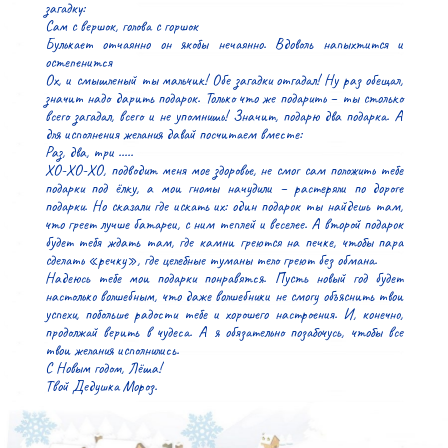
загадку:

Сам с вершок, голова с горшок

Булькает отчаянно он якобы нечаянно. Вдоволь напыхтится и 
остепенится

Ох, и смышленый ты мальчик! Обе загадки отгадал! Ну раз обещал, 
значит надо дарить подарок. Только что же подарить – ты столько 
всего загадал, всего и не упомнишь! Значит, подарю два подарка. А 
для исполнения желания давай посчитаем вместе:

Раз, два, три …..

ХО-ХО-ХО, подводит меня мое здоровье, не смог сам положить тебе 
подарки под ёлку, а мои гномы начудили – растеряли по дороге 
подарки. Но сказали где искать их: один подарок ты найдешь там, 
что греет лучше батареи, с ним теплей и веселее. А второй подарок 
будет тебя ждать там, где камни греются на печке, чтобы пара 
сделать «речку», где целебные туманы тело греют без обмана.

Надеюсь тебе мои подарки понравятся. Пусть новый год будет 
настолько волшебным, что даже волшебники не смогу объяснить твои 
успехи, побольше радости тебе и хорошего настроения. И, конечно, 
продолжай верить в чудеса. А я обязательно позабочусь, чтобы все 
твои желания исполнились.

С Новым годом, Лёша!

Твой Дедушка Мороз.