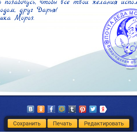
о позабочусь, чтобы все твои желания исполн
дом, друг Дарья!

шка Мороз.
Сохранить
Печать
Редактировать