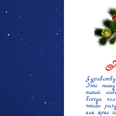
Здравству
Это пишу
папой, на
всегда хо
чтобы раз
как ярко г