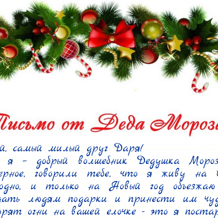
й, самый милый друг Даря!

 я – добрый волшебник Дедушка Мороз
верное, говорили тебе, что я живу на Се
лодно, и только на Новый год объезжаю 
дать людям подарки и принести им чудо.
орят огни на вашей елочке - это я постар