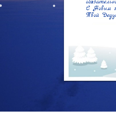
обязательн
С Новым го
Твой Деду