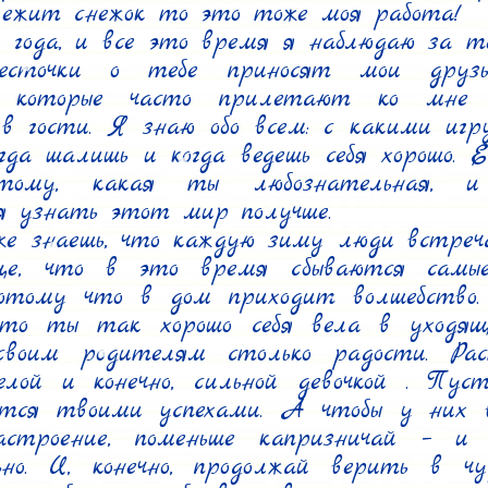
лежит снежок то это тоже моя работа!

 года, и все это время я наблюдаю за т
Весточки о тебе приносят мои друзь
и, которые часто прилетают ко мне и
в гости. Я знаю обо всем: с какими игр
огда шалишь и когда ведешь себя хорошо. Е
тому, какая ты любознательная, 
я узнать этот мир получше.

же знаешь, что каждую зиму люди встреч
е, что в это время сбываются самые
потому что в дом приходит волшебство. 
что ты так хорошо себя вела в уходящ
своим родителям столько радости. Раст
селой и конечно, сильной девочкой . Пус
ятся твоими успехами. А чтобы у них вс
астроение, поменьше капризничай – и 
ьно. И, конечно, продолжай верить в чу