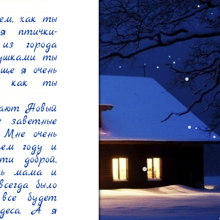
ем, как ты 
я птички-
з города 
ушками ты 
ще я очень 
и как ты 
ают Новый 
 заветные 
Мне очень 
ем году и 
и доброй, 
ть мама и 
егда было 
все будет 
деса. А я 