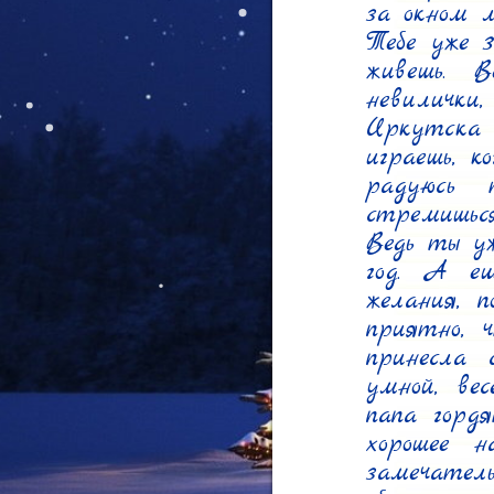
за окном 
Тебе уже 3
живешь. 
невиличк
Иркутска 
играешь, к
радуюсь 
стремишьс
Ведь ты у
год. А ещ
желания, 
приятно, 
принесла 
умной, ве
папа горд
хорошее н
замечател