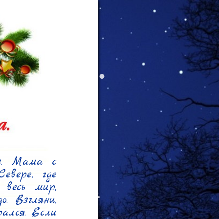
. Мама с 
вере, где 
весь мир, 
 Взгляни, 
ался. Если 