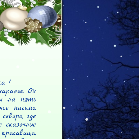
 !

аранее. Ох 
ы на пять 
е письмо. 
евере, где 
 сказочные 
расавица, 