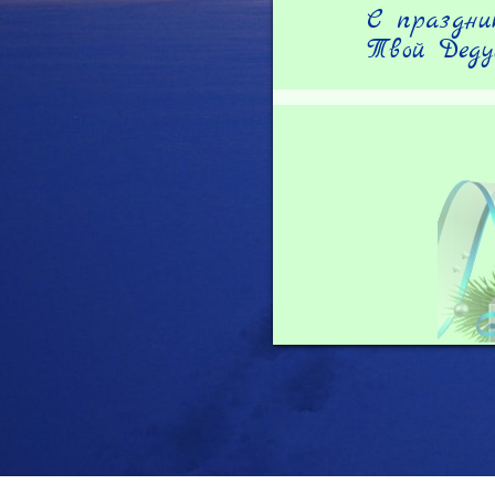
С праздник
Твой Деду