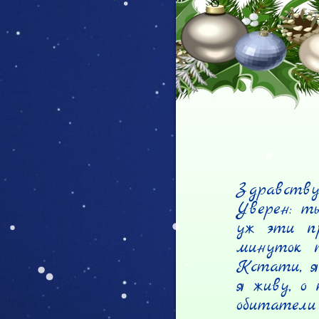
Здравству
Уверен: ты
уж эти пр
минуток п
Кстати, я 
я живу, о 
обитатели