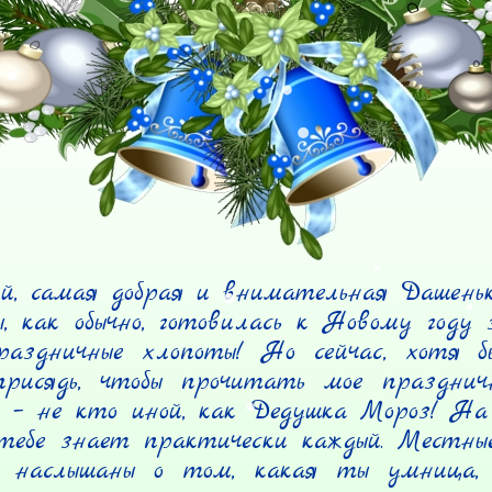
й, самая добрая и внимательная Дашенька
, как обычно, готовилась к Новому году з
аздничные хлопоты! Но сейчас, хотя б
рисядь, чтобы прочитать мое празднично
– не кто иной, как Дедушка Мороз! На с
тебе знает практически каждый. Местные
 наслышаны о том, какая ты умница, к