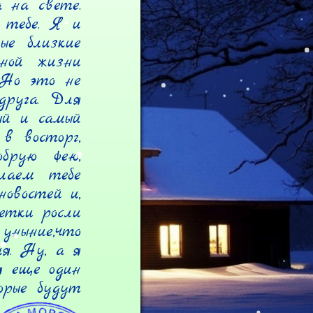
на свете. 
тебе. Я и 
е близкие 
ной жизни 
Но это не 
руга. Для 
й и самый 
в восторг, 
рую фею, 
лаем тебе 
овостей и, 
етки росли 
ныние,что 
я. Ну, а я 
я еще один 
рые будут 