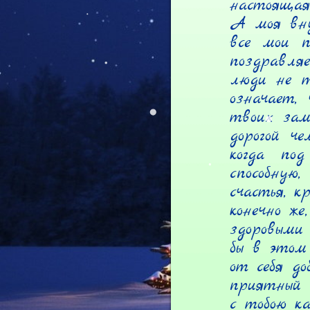
настоящая
А моя вну
все мои п
поздравля
люди не т
означает,
твоих зам
дорогой че
когда по
способную
счастья, к
конечно же
здоровыми
бы в этом 
от себя до
приятный 
с тобою ка