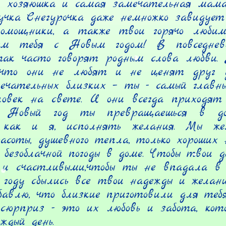
 хозяюшка и самая замечательная мама 
чка Снегурочка даже немножко завидует 
омощники, а также твои горячо любимы
ем тебя с Новым годом! В повседнев
ак часто говорят родным слова любви. 
 что они не любят и не ценят друг д
ечательных близких – ты - самый главны
ловек на свете. И они всегда приходят 
д Новый год ты превращаешься в доб
, как и я, исполнять желания. Мы же
расоты, душевного тепла, только хороших н
, безоблачной погоды в доме. Чтобы твои д
 и счастливыми,чтобы ты не впадала в у
году сбылись все твои надежды и желани
бавлю, что близкие приготовили для теб
сюрприз - это их любовь и забота, кото
ждый день.
