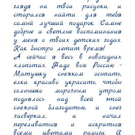
глядя на твои рисунки, и 
старался найти для тебя 
самый лучший подарок. Самые 
добрые и светлые воспоминания 
у меня о твоих детских годах. 
Как быстро летит время!

А сейчас я весь в новогодних 
хлопотах. Надо всю Россию - 
Матушку снежком осыпать, 
елки красиво украсить, чтобы 
солнышко морозным утром 
поднялось над всей этой 
снежной благодатью, и снег 
засверкал, и начал 
переливаться и искриться 
всеми цветами радуги. И 