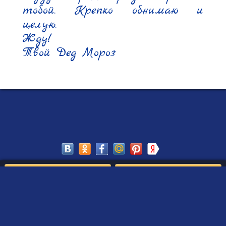
тобой. Крепко обнимаю и 
целую.

Жду!

Твой Дед Мороз
Сохранить
Редактировать
Создать такое письмо
от Деда Мороза