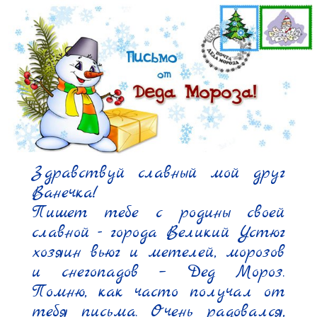
Здравствуй славный мой друг 
Ванечка!

Пишет тебе с родины своей 
славной - города Великий Устюг 
хозяин вьюг и метелей, морозов 
и снегопадов – Дед Мороз. 
Помню, как часто получал от 
тебя письма. Очень радовался, 