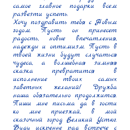
самое главное подарки всем 
развезти успеть.

Хочу поздравить тебя с Новым 
годом. Пусть он принесет 
радость, новые впечатления, 
надежды и оптимизм. Пусть в 
твоей жизни будут случаться 
чудеса, а волшебная зимняя 
сказка превратится в 
исполнение твоих самых 
заветных желаний! Дружба 
наша обязательно продолжится. 
Пиши мне письма да в гости 
ко мне приезжай, в мой 
сказочный город Великий Устюг. 
Буду искренне рад встрече с 