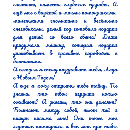
снежинки, намести глубокие сугробы. А 
ещё мы с внучкой и моими помощниками, 
маленькими гномиками и весёлыми 
снеговиками, целый год готовили подарки 
для детей со всего света! Даже 
придумали машину, которая подарки 
упаковывает в красивые коробочки с 
бантиками.

А сегодня я спешу поздравить тебя, Лада 
с Новым Годом!

А еще я хочу открыть тебе тайну. Ты 
знаешь что твои игрушки ночью 
оживают? А знаешь, что они делают? 
Болтают между собой, пьют чай и 
пишут письма мне! Они тоже мои 
хорошие помощники и все мне про тебя 