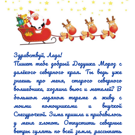
Здравствуй, Лада!

Пишет тебе добрый Дедушка Мороз с 
далёкого северного края. Ты ведь уже 
знаешь про меня, старого северного 
волшебника, хозяина вьюг и метелей? В 
большом ледяном тереме я живу с 
моими помощниками и внучкой 
Снегурочкой. Зима пришла и прибавилось 
у меня хлопот. Отпустить северные 
ветры гулять по всей земле, рассыпать 