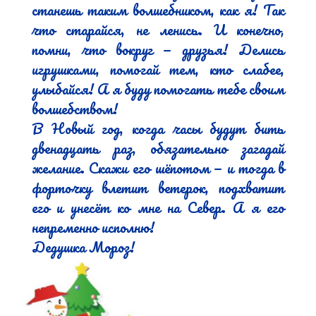
станешь таким волшебником, как я! Так 
что старайся, не ленись. И конечно, 
помни, что вокруг — друзья! Делись 
игрушками, помогай тем, кто слабее, 
улыбайся! А я буду помогать тебе своим 
волшебством!

В Новый год, когда часы будут бить 
двенадцать раз, обязательно загадай 
желание. Скажи его шёпотом — и тогда в 
форточку влетит ветерок, подхватит 
его и унесёт ко мне на Север. А я его 
непременно исполню!

Дедушка Мороз!