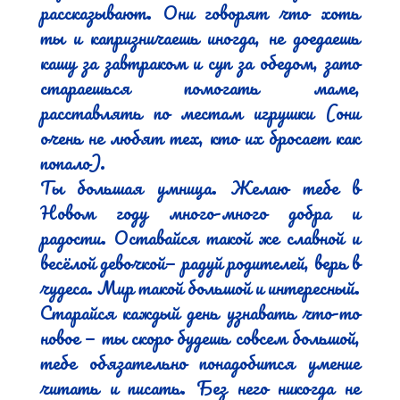
рассказывают. Они говорят что хоть 
ты и капризничаешь иногда, не доедаешь 
кашу за завтраком и суп за обедом, зато 
стараешься помогать маме, 
расставлять по местам игрушки (они 
очень не любят тех, кто их бросает как 
попало).

Ты большая умница. Желаю тебе в 
Новом году много-много добра и 
радости. Оставайся такой же славной и 
весёлой девочкой— радуй родителей, верь в 
чудеса. Мир такой большой и интересный. 
Старайся каждый день узнавать что-то 
новое — ты скоро будешь совсем большой, 
тебе обязательно понадобится умение 
читать и писать. Без него никогда не 