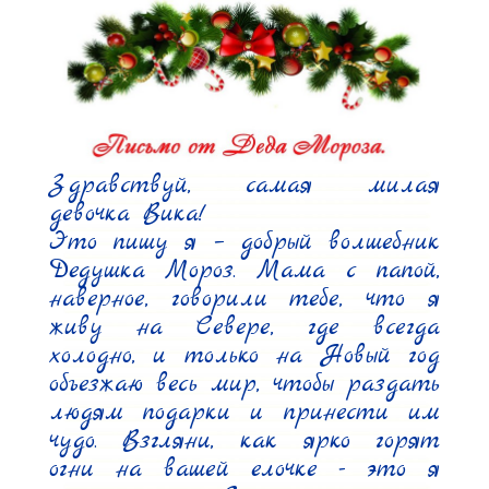
Здравствуй, самая милая 
девочка Вика!

Это пишу я – добрый волшебник 
Дедушка Мороз. Мама с папой, 
наверное, говорили тебе, что я 
живу на Севере, где всегда 
холодно, и только на Новый год 
объезжаю весь мир, чтобы раздать 
людям подарки и принести им 
чудо. Взгляни, как ярко горят 
огни на вашей елочке - это я 