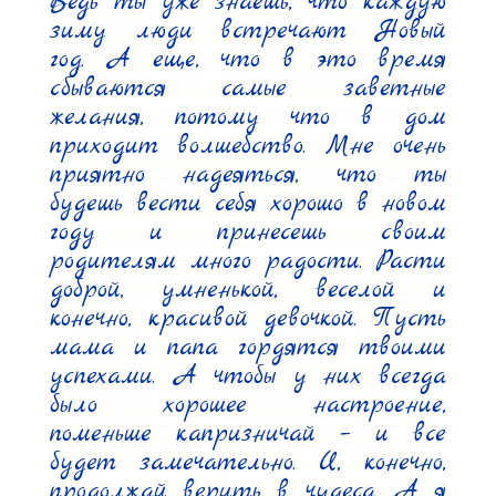
Ведь ты уже знаешь, что каждую 
зиму люди встречают Новый 
год. А еще, что в это время 
сбываются самые заветные 
желания, потому что в дом 
приходит волшебство. Мне очень 
приятно надеяться, что ты 
будешь вести себя хорошо в новом 
году и принесешь своим 
родителям много радости. Расти 
доброй, умненькой, веселой и 
конечно, красивой девочкой. Пусть 
мама и папа гордятся твоими 
успехами. А чтобы у них всегда 
было хорошее настроение, 
поменьше капризничай – и все 
будет замечательно. И, конечно, 
продолжай верить в чудеса. А я 