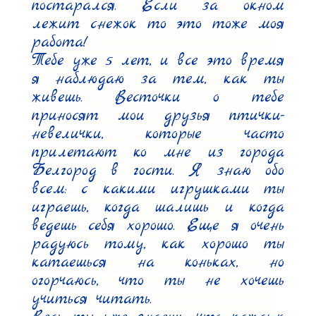
постарался. Если за окном 
лежит снежок то это тоже моя 
работа!

Тебе уже 5 лет, и все это время 
я наблюдаю за тем, как ты 
живешь. Весточки о тебе 
приносят мои друзья птички-
невелички, которые часто 
прилетают ко мне из города 
Белгород в гости. Я знаю обо 
всем: с какими игрушками ты 
играешь, когда шалишь и когда 
ведешь себя хорошо. Еще я очень 
радуюсь тому, как хорошо ты 
катаешься на коньках, но 
огорчаюсь, что ты не хочешь 
учиться читать.
