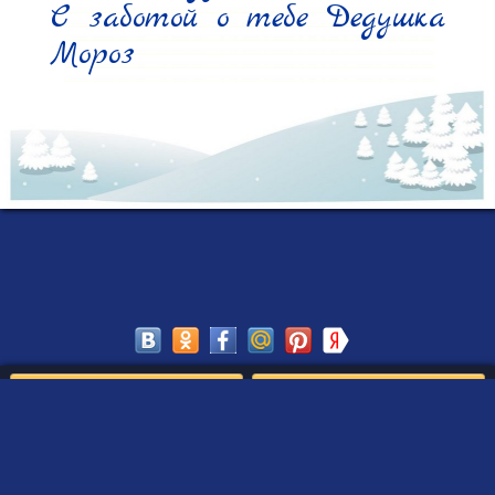
С заботой о тебе Дедушка 
Мороз
Сохранить
Редактировать
Создать такое письмо
от Деда Мороза