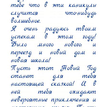
тебе что в эти каникулы 
случится что-нибудь 
волшебное.

Я очень радуюсь твоим 
успехам в этом году! 
Было много нового: и 
переезд и новый дом и 
новая школа!

Пусть этот Новый Год 
станет для тебя 
настоящей сказкой! И в 
ней тебя ожидают 
невероятные приключения и 