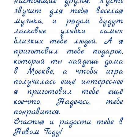
настоящие друзья. Пусть 
звучит для тебя веселая 
музыка, и рядом будут 
ласковые улыбки самых 
близких тебе людей. А я 
приготовил тебе подарок, 
который ты найдешь дома 
в Москве, а чтобы игра 
получилась ещё интереснее 
я приготовил тебе ещё 
кое-что. Надеюсь, тебе 
понравится.

Счастья и радости тебе в 
Новом Году!
