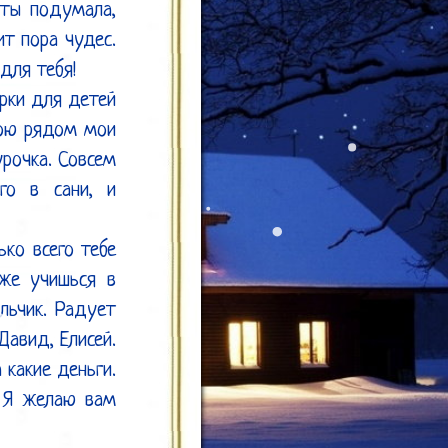
ты подумала, 
т пора чудес. 
ля тебя!

рки для детей 
ною рядом мои 
рочка. Совсем 
о в сани, и 
ко всего тебе 
же учишься в 
ьчик. Радует 
авид, Елисей. 
какие деньги. 
 Я желаю вам 