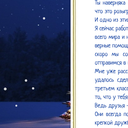
Ты наверняка
что это розыг
И одно из эти
Я сейчас рабо
всего мира и 
верные помощн
скоро мы со
отправимся в 
Мне уже расск
удалось сдел
третьем клас
то, что у теб
Ведь друзья –
Они всегда п
крепкой дружб