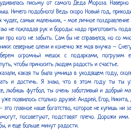
 удивилась письму от самого Деда Мороза. Наверно 
рыш. Ничего подобного! Ведь скоро Новый год, приходи
х чудес, самых маленьких, - мое личное поздравление д
таю не покладая рук и бороды: надо приготовить пода
ни про кого не забыть. Сам бы не справился, но со м
ики: северные олени и конечно же моя внучка – Снегу
берем огромный мешок с подарками, погрузим ег
путь, чтобы приносить людям радость и счастье.

азали, какая ты была умница в уходящем году, сколь
ать и достичь. Я знаю, что в этом году ты ты у
се, любишь футбол, ты очень заботливый и добрый мал
я уже появилось столько друзей: Андрей, Егор, Никита, Д
 это главное наше богатство, которое не купишь ни за 
омогут, посоветуют, подставят плечо. Дорожи ими.
ы, и еще больше минут радости.
