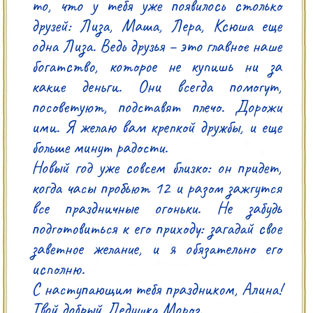
то, что у тебя уже появилось столько 
друзей: Лиза, Маша, Лера, Ксюша еще 
одна Лиза. Ведь друзья – это главное наше 
богатство, которое не купишь ни за 
какие деньги. Они всегда помогут, 
посоветуют, подставят плечо. Дорожи 
ими. Я желаю вам крепкой дружбы, и еще 
больше минут радости.

Новый год уже совсем близко: он придет, 
когда часы пробьют 12 и разом зажгутся 
все праздничные огоньки. Не забудь 
подготовиться к его приходу: загадай свое 
заветное желание, и я обязательно его 
исполню.

С наступающим тебя праздником, Алина!

Твой добрый Дедушка Мороз.