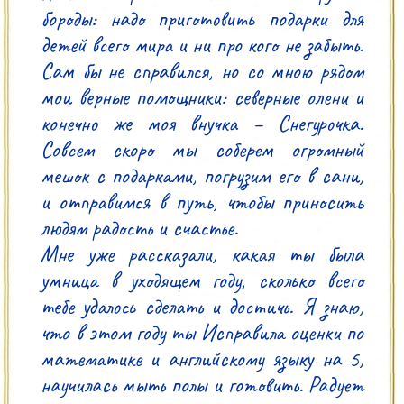
бороды: надо приготовить подарки для 
детей всего мира и ни про кого не забыть. 
Сам бы не справился, но со мною рядом 
мои верные помощники: северные олени и 
конечно же моя внучка – Снегурочка. 
Совсем скоро мы соберем огромный 
мешок с подарками, погрузим его в сани, 
и отправимся в путь, чтобы приносить 
людям радость и счастье.

Мне уже рассказали, какая ты была 
умница в уходящем году, сколько всего 
тебе удалось сделать и достичь. Я знаю, 
что в этом году ты Исправила оценки по 
математике и английскому языку на 5, 
научилась мыть полы и готовить. Радует 