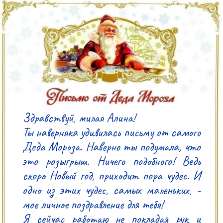
Здравствуй, милая Алина!

Ты наверняка удивилась письму от самого 
Деда Мороза. Наверно ты подумала, что 
это розыгрыш. Ничего подобного! Ведь 
скоро Новый год, приходит пора чудес. И 
одно из этих чудес, самых маленьких, - 
мое личное поздравление для тебя!

Я сейчас работаю не покладая рук и 