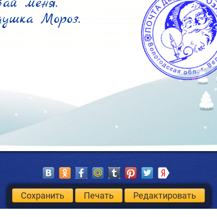
ай меня.

душка Мороз. 
Сохранить
Печать
Редактировать