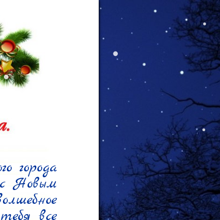
о города 
с Новым 
лшебное 
тебя все 