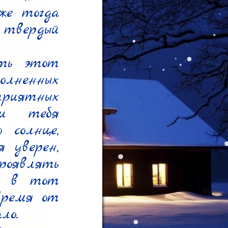
же тогда 
твердый 
ть этот 
лненных 
иятных 
и тебя 
 солнце, 
 уверен, 
оявлять 
 в тот 
ремя от 
о.
