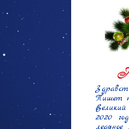
Здравств
Пишет те
Великий
2020 го
ледяное 