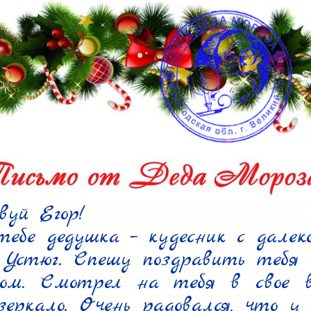
уй Егор!

бе дедушка – кудесник с далеког
 Устюг. Спешу поздравить тебя 
дом. Смотрел на тебя в свое во
зеркало. Очень радовался, что у 