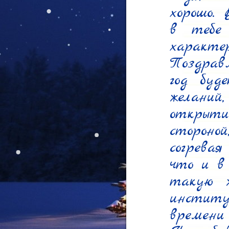
хорошо. 
в тебе 
характер.
Поздрав
год буд
желани
открыт
стороной
согревая
что и в
такую 
институ
времени 