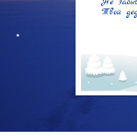
Не забыв
Твой де