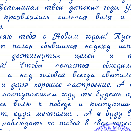
Вспоминал твои детские годы. У
проявлялись сильная воля и 


ляю тебя с Новым годом! Пус
ет полон сбывшихся надежд, испо
й, достигнутых целей и пр
ий! Чтобы ненастья обходил
, а над головой всегда светило
 и даря хорошее настроение. А я
 наступающем году ты будешь пр
же волю к победе и поступишь
т, куда мечтаешь . А я буду в
наблюдать за тобой в свое зеркал