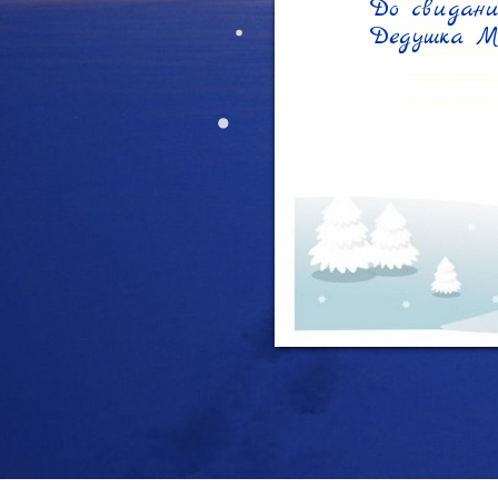
До свидания
Дедушка М