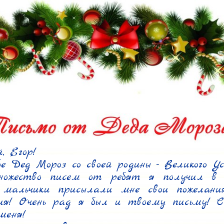
 Егор!

 Дед Мороз со своей родины - Великого Ус
ножество писем от ребят я получил в э
 мальчики присылали мне свои пожелания
ия! Очень рад я был и твоему письму! Сп
еня!
