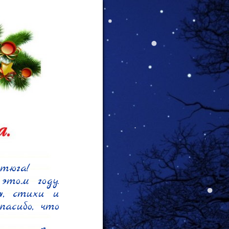
тюга!

том году. 
, стихи и 
асибо, что 