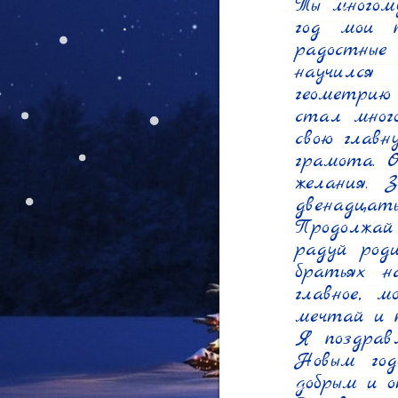
Ты многому
год мои 
радостные
научился 
геометрию 
стал много
свою главн
грамота. О
желания. З
двенадцать
Продолжай 
радуй роди
братьях н
главное, м
мечтай и п
Я поздрав
Новым год
добрым и о