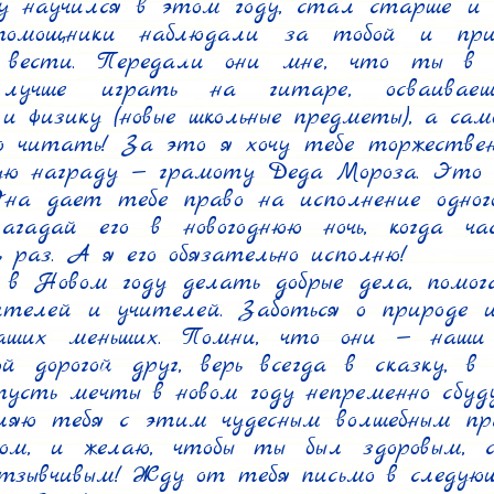
 научился в этом году, стал старше и у
помощники наблюдали за тобой и прин
 вести. Передали они мне, что ты в 
лучше играть на гитаре, осваиваешь
и физику (новые школьные предметы), а самое
 читать! За это я хочу тебе торжествен
ую награду — грамоту Деда Мороза. Это 
на дает тебе право на исполнение одного
агадай его в новогоднюю ночь, когда ча
 раз. А я его обязательно исполню!

в Новом году делать добрые дела, помога
телей и учителей. Заботься о природе и
аших меньших. Помни, что они — наши 
ой дорогой друг, верь всегда в сказку, в в
усть мечты в новом году непременно сбуду
ляю тебя с этим чудесным волшебным пра
ом, и желаю, чтобы ты был здоровым, сч
тзывчивым! Жду от тебя письмо в следующе