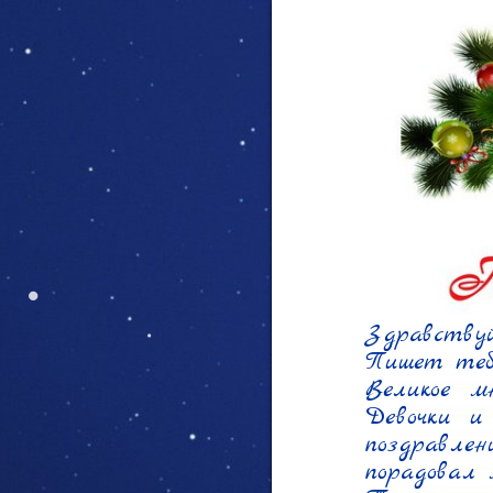
Здравствуй,
Пишет тебе
Великое м
Девочки и
поздравлен
порадовал м