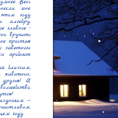
мнее. Весь 
если мне 
этом году 
 алгебру, 
 главное - 
но вручить 
не простая 
 заветного 
сы пробьют 
й близким, 
 животных, 
друзья! И 
олшебство, 
тся!

здником — 
астливым, 
м году.
