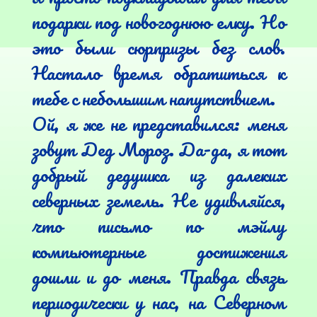
подарки под новогоднюю елку. Но 
это были сюрпризы без слов. 
Настало время обратиться к 
тебе с небольшим напутствием.

Ой, я же не представился: меня 
зовут Дед Мороз. Да-да, я тот 
добрый дедушка из далеких 
северных земель. Не удивляйся, 
что письмо по мэйлу 
компьютерные достижения 
дошли и до меня. Правда связь 
периодически у нас, на Северном 