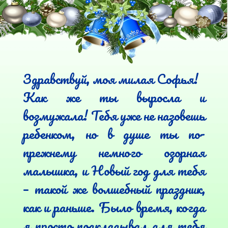
Здравствуй, моя милая Софья!

Как же ты выросла и 
возмужала! Тебя уже не назовешь 
ребенком, но в душе ты по-
прежнему немного озорная 
малышка, и Новый год для тебя 
– такой же волшебный праздник, 
как и раньше. Было время, когда 
я просто подкладывал для тебя 