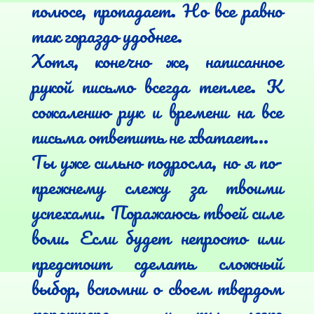
полюсе, пропадает. Но все равно 
так гораздо удобнее.

Хотя, конечно же, написанное 
рукой письмо всегда теплее. К 
сожалению рук и времени на все 
письма ответить не хватает...

Ты уже сильно подросла, но я по-
прежнему слежу за твоими 
успехами. Поражаюсь твоей силе 
воли. Если будет непросто или 
предстоит сделать сложный 
выбор, вспомни о своем твердом 
характере – и ты легко 