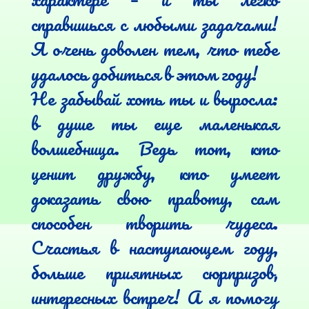
справишься с любыми задачами! 
Я очень доволен тем, что тебе 
удалось добиться в этом году!

Не забывай хоть ты и выросла: 
в душе ты еще маленькая 
волшебница. Ведь тот, кто 
ценит дружбу, кто умеет 
доказать свою правоту, сам 
способен творить чудеса. 
Счастья в наступающем году, 
больше приятных сюрпризов, 
интересных встреч! А я помогу 