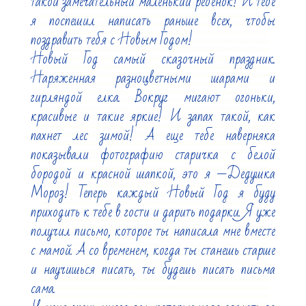
такой замечательный маленький ребенок! И тебе 
я поспешил написать раньше всех, чтобы 
поздравить тебя с Новым Годом!

Новый Год самый сказочный праздник. 
Наряженная разноцветными шарами и 
гирляндой елка. Вокруг мигают огоньки, 
красивые и такие яркие! И запах такой, как 
пахнет лес зимой! А еще тебе наверняка 
показывали фотографию старичка с белой 
бородой и красной шапкой, это я —Дедушка 
Мороз! Теперь каждый Новый Год я буду 
приходить к тебе в гости и дарить подарки. Я уже 
получил письмо, которое ты написала мне вместе 
с мамой. А со временем, когда ты станешь старше 
и научишься писать, ты будешь писать письма 
сама.
