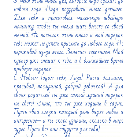
У меня очень много дел, которые надо сделать до 
нового года. Надо поздравить много детишек. 
Для тебя я приготовил маленькую швейную 
машинку, чтобы ты могла шить вместе со своей 
мамой. Но посылок очень много и мой подарок 
тебе может не успеть приехать до нового года. Не 
переживай из-за этого. Запасись терпением. Мой 
курьер уже спешит к тебе, и в ближайшее время 
привезет подарок.

С Новым Годом тебя, Лиза! Расти большим, 
красивой, послушной, доброй девочкой! А для 
своих родителей ты уже самый лучший подарок 
на свете! Знаю, что ты уже ходишь в садик. 
Пусть твои глазки каждый день видят новое и 
интересное— и ты скоро узнаешь, сколько в мире 
чудес. Пусть все они сбудутся для тебя!
