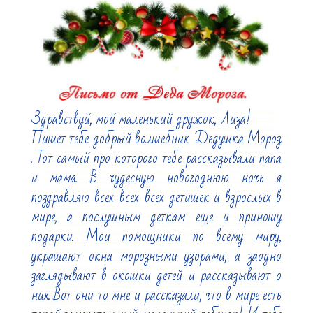
Здравствуй, мой маленький дружок, Лиза!

Пишет тебе добрый волшебник Дедушка Мороз 
. Тот самый про которого тебе рассказывали папа 
и мама. В чудесную новогоднюю ночь я 
поздравляю всех-всех-всех детишек и взрослых в 
мире, а послушным деткам еще и приношу 
подарки. Мои помощники по всему миру, 
украшают окна морозными узорами, а заодно 
заглядывают в окошки детей и рассказывают о 
них. Вот они то мне и рассказали, что в мире есть 