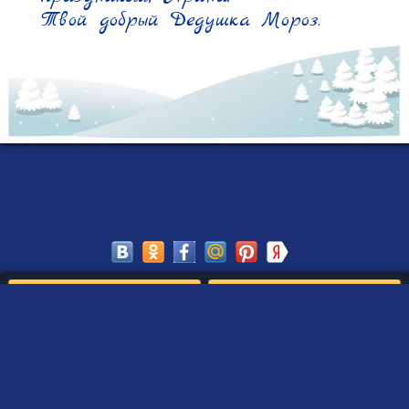
Твой добрый Дедушка Мороз.
Сохранить
Редактировать
Создать такое письмо
от Деда Мороза