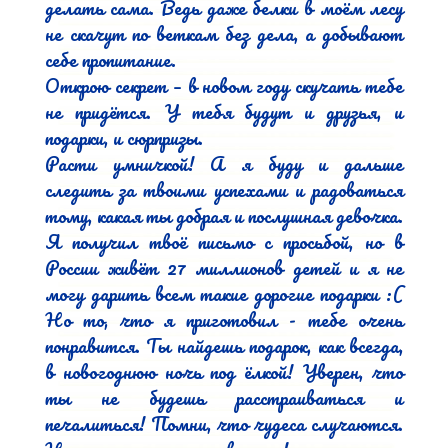
делать сама. Ведь даже белки в моём лесу 
не скачут по веткам без дела, а добывают 
себе пропитание.

Открою секрет – в новом году скучать тебе 
не придётся. У тебя будут и друзья, и 
подарки, и сюрпризы.

Расти умничкой! А я буду и дальше 
следить за твоими успехами и радоваться 
тому, какая ты добрая и послушная девочка.

Я получил твоё письмо с просьбой, но в 
России живёт 27 миллионов детей и я не 
могу дарить всем такие дорогие подарки :( 
Но то, что я приготовил - тебе очень 
понравится. Ты найдешь подарок, как всегда, 
в новогоднюю ночь под ёлкой! Уверен, что 
ты не будешь расстраиваться и 
печалиться! Помни, что чудеса случаются. 