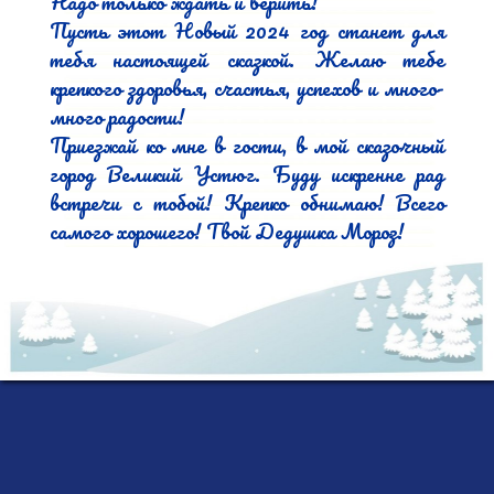
Надо только ждать и верить!

Пусть этот Новый 2024 год станет для 
тебя настоящей сказкой. Желаю тебе 
крепкого здоровья, счастья, успехов и много-
много радости!

Приезжай ко мне в гости, в мой сказочный 
город Великий Устюг. Буду искренне рад 
встречи с тобой! Крепко обнимаю! Всего 
самого хорошего! Твой Дедушка Мороз! 