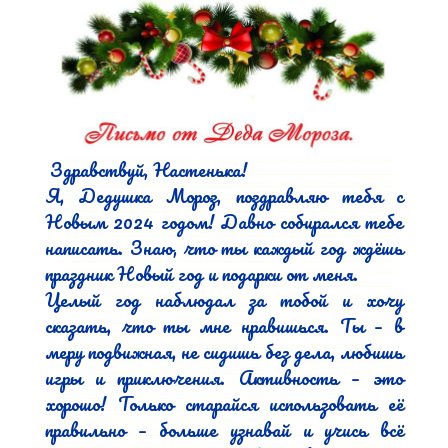
 Здравствуй, Настенька!

Я, Дедушка Мороз, поздравляю тебя с 
Новым 2024 годом! Давно собирался тебе 
написать. Знаю, что ты каждый год ждёшь 
праздник Новый год и подарки от меня.

Целый год наблюдал за тобой и хочу 
сказать, что ты мне нравишься. Ты – в 
меру подвижная, не сидишь без дела, любишь 
игры и приключения. Активность – это 
хорошо! Только старайся использовать её 
правильно – больше узнавай и учись всё 