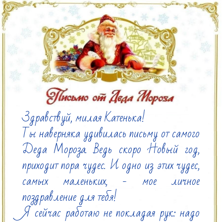
Здравствуй, милая Катенька!

Ты наверняка удивилась письму от самого 
Деда Мороза. Ведь скоро Новый год, 
приходит пора чудес. И одно из этих чудес, 
самых маленьких, - мое личное 
поздравление для тебя!

Я сейчас работаю не покладая рук: надо 