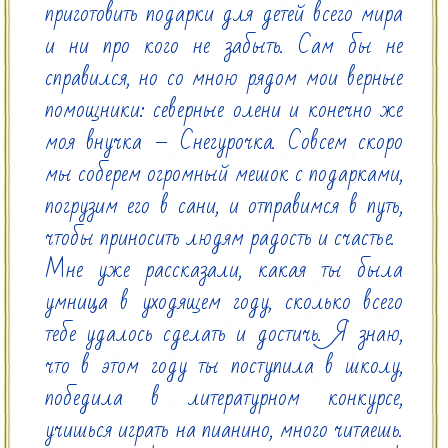
приготовить подарки для детей всего мира 
и ни про кого не забыть. Сам бы не 
справился, но со мною рядом мои верные 
помощники: северные олени и конечно же 
моя внучка – Снегурочка. Совсем скоро 
мы соберем огромный мешок с подарками, 
погрузим его в сани, и отправимся в путь, 
чтобы приносить людям радость и счастье.

Мне уже рассказали, какая ты была 
умница в уходящем году, сколько всего 
тебе удалось сделать и достичь. Я знаю, 
что в этом году ты поступила в школу, 
победила в литературном конкурсе, 
учишься играть на пианино, много читаешь. 