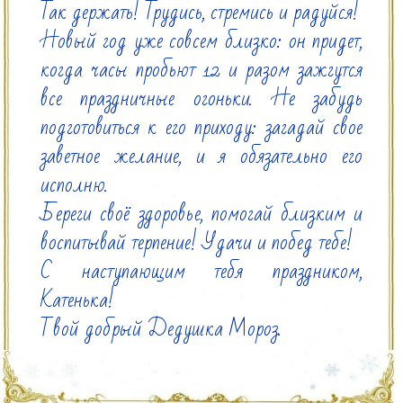
Так держать! Трудись, стремись и радуйся!

Новый год уже совсем близко: он придет, 
когда часы пробьют 12 и разом зажгутся 
все праздничные огоньки. Не забудь 
подготовиться к его приходу: загадай свое 
заветное желание, и я обязательно его 
исполню.

Береги своё здоровье, помогай близким и 
воспитывай терпение! Удачи и побед тебе!

С наступающим тебя праздником, 
Катенька!

Твой добрый Дедушка Мороз.