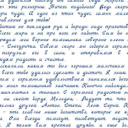
ка удивился письму от самого Деда Мороза. 
о это розыгрыш. Ничего подобного! Ведь скоро
ра чудес. И одно из этих чудес, самых мален
равление для тебя!

ботаю не покладая рук и бороды: надо приготов
сего мира и ни про кого не забыть. Сам бы не
рядом мои верные помощники: северные олени и
– Снегурочка. Совсем скоро мы соберем огром
 погрузим его в сани, и отправимся в п
юдям радость и счастье.

ссказали, каким ты был хорошим мальчиком 
о всего тебе удалось сделать и достичь. Я знаю
ом с огромным удовольствием занимался бего
ишь моих помощников зайчишек. Конечно наблюда
 шахматах и танцах. С огромной радостью на
 на скейт борде. Молодец. . Радует то, что 
только друзей: Антон, Степа, Леня, Серый, 
 – это главное наше богатство, которое не к
ги. Они всегда помогут, посоветуют, подста
. Я желаю вам крепкой дружбы, и еще бо