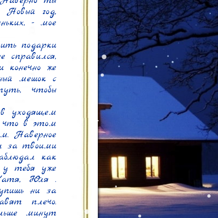
Наверно ты 
 Новый год, 
ьких, - мое 
ить подарки 
 справился, 
 конечно же 
ный мешок с 
уть, чтобы 
в уходящем 
, что в этом 
м. Наверное 
л за твоими 
блюдал как 
у тебя уже 
Катя, Юля . 
упишь ни за 
вят плечо. 
льше минут 