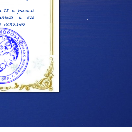
 12 и разом 
ться к его 
 исполню.
