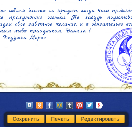
же совсем близко: он придет, когда часы пробьют
се праздничные огоньки. Не забудь подготови
адай свое заветное желание, и я обязательно его
щим тебя праздником, Данила !

 Дедушка Мороз.
Сохранить
Печать
Редактировать