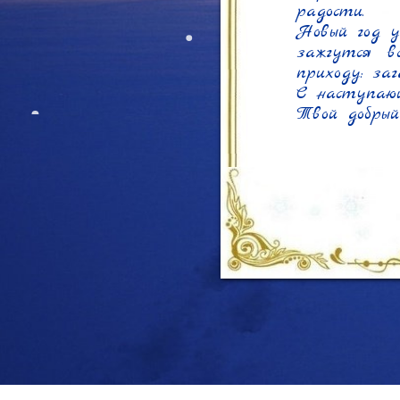
радости.

Новый год у
зажгутся в
приходу: заг
С наступаю
Твой добрый