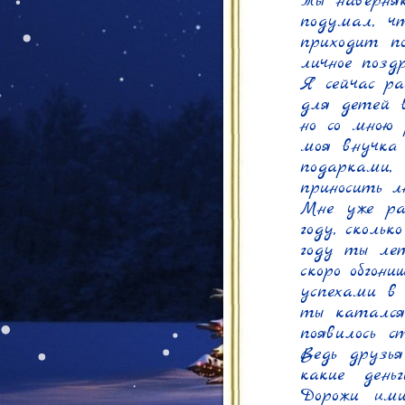
Ты наверня
подумал, чт
приходит по
личное позд
Я сейчас ра
для детей в
но со мною 
моя внучка 
подарками,
приносить л
Мне уже ра
году, скольк
году ты лет
скоро обгон
успехами в
ты катался
появилось с
Ведь друзья
какие день
Дорожи ими