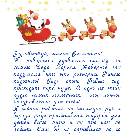
Здравствуй, милая Виолетта!

Ты наверняка удивилась письму от 
самого Деда Мороза. Наверное ты 
подумала, что это розыгрыш. Ничего 
подобного! Ведь скоро Новый год, 
приходит пора чудес. И одно из этих 
чудес, самых маленьких, - мое личное 
поздравление для тебя!

Я сейчас работаю не покладая рук и 
бороды: надо приготовить подарки для 
детей всего мира и ни про кого не 
забыть. Сам бы не справился, но со 