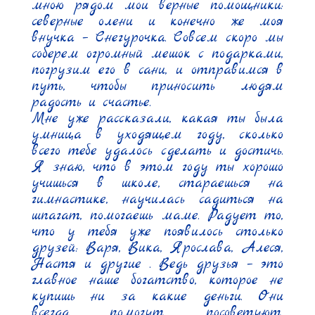
мною рядом мои верные помощники: 
северные олени и конечно же моя 
внучка – Снегурочка. Совсем скоро мы 
соберем огромный мешок с подарками, 
погрузим его в сани, и отправимся в 
путь, чтобы приносить людям 
радость и счастье.

Мне уже рассказали, какая ты была 
умница в уходящем году, сколько 
всего тебе удалось сделать и достичь. 
Я знаю, что в этом году ты хорошо 
учишься в школе, стараешься на 
гимнастике, научилась садиться на 
шпагат, помогаешь маме. Радует то, 
что у тебя уже появилось столько 
друзей: Варя, Вика, Ярослава, Алеся, 
Настя и другие . Ведь друзья – это 
главное наше богатство, которое не 
купишь ни за какие деньги. Они 
всегда помогут, посоветуют, 