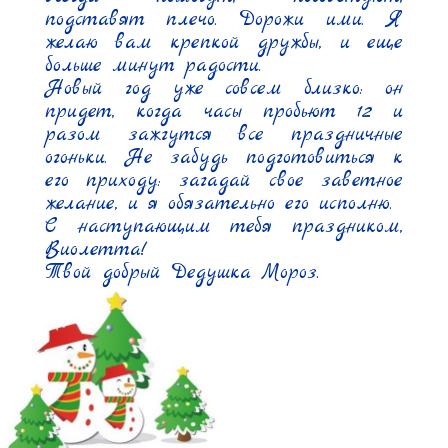
подставят плечо. Дорожи ими. Я 
желаю вам крепкой дружбы, и еще 
больше минут радости.

Новый год уже совсем близко: он 
придет, когда часы пробьют 12 и 
разом зажгутся все праздничные 
огоньки. Не забудь подготовиться к 
его приходу: загадай свое заветное 
желание, и я обязательно его исполню.

С наступающим тебя праздником, 
Виолетта!

Твой добрый Дедушка Мороз.