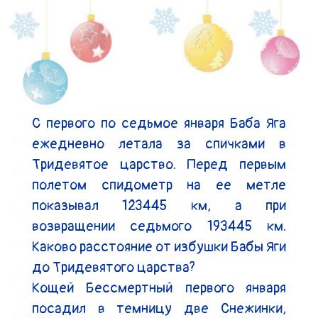
С первого по седьмое января Баба Яга 
ежедневно летала за спичками в 
Тридевятое царство. Перед первым 
полетом спидометр на ее метле 
показывал 123445 км, а при 
возвращении седьмого 193445 км. 
Каково расстояние от избушки Бабы Яги 
до Тридевятого царства?

Кощей Бессмертный первого января 
посадил в темницу две Снежинки, 