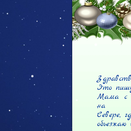
Здравств
Это пишу
Мама с п
на

Севере, г
объезжаю