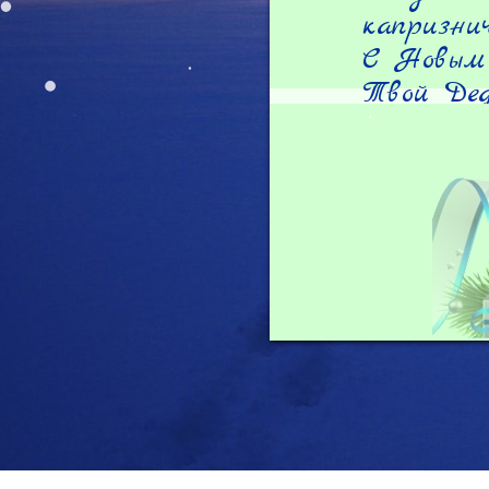
капризнич
С Новым 
Твой Дед