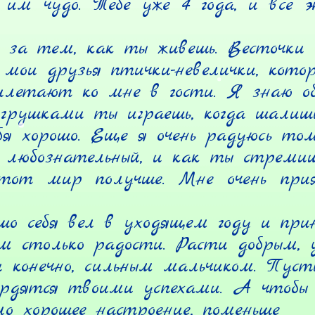
 им чудо. Тебе уже 4 года, и все э
 за тем, как ты живешь. Весточки о
мои друзья птички-невелички, котор
илетают ко мне в гости. Я знаю обо
грушками ты играешь, когда шалишь 
бя хорошо. Еще я очень радуюсь тому
 любознательный, и как ты стремишь
тот мир получше. Мне очень прия
шо себя вел в уходящем году и прин
м столько радости. Расти добрым, у
и конечно, сильным мальчиком. Пуст
ордятся твоими успехами. А чтобы 
ло хорошее настроение, поменьше
