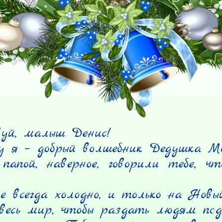
уй, малыш Денис!

 я – добрый волшебник Дедушка Мор
апой, наверное, говорили тебе, чт
де всегда холодно, и только на Новый
 весь мир, чтобы раздать людям под