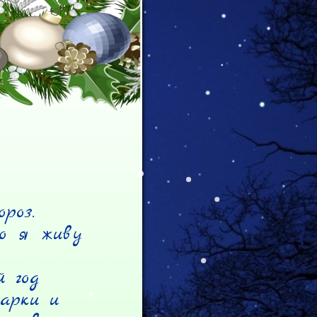
оз.

о я живу 
 год

арки и
