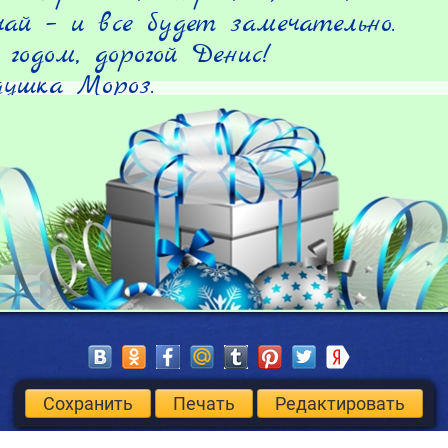
ай – и все будет замечательно.

годом, дорогой Денис!

ушка Мороз.
Сохранить
Печать
Редактировать