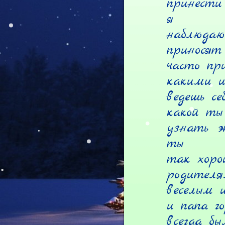
принести
я

наблюдаю
приносят 
часто пр
какими и
ведешь се
какой ты
узнать э
ты

так хоро
родителя
веселым 
и папа г
всегда бы