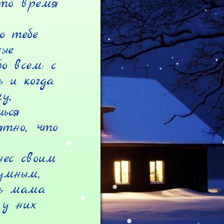
то время 
 тебе

ые

 всем: с

и когда

,

ся

тно, что 
ес своим

мным,

ь мама

у них
