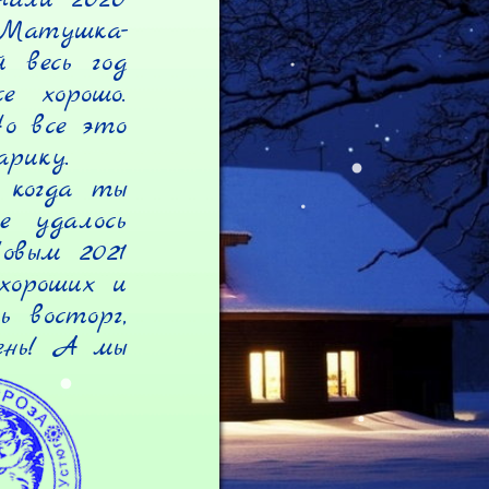
 Матушка-
весь год 
 хорошо. 
о все это 
рику.

 когда ты 
 удалось 
вым 2021 
хороших и 
 восторг, 
ень! А мы 