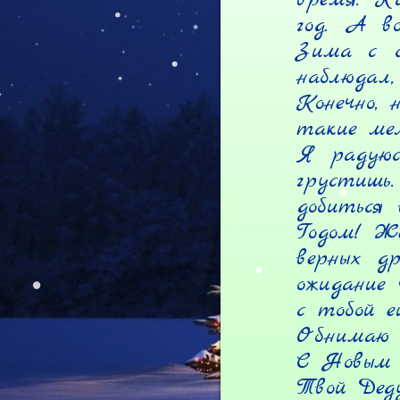
год. А в
Зима с с
наблюдал
Конечно, 
такие мел
Я радуюсь
грустишь
добиться
Годом! Же
верных др
ожидание 
с тобой е
Обнимаю т
С Новым 
Твой Дед