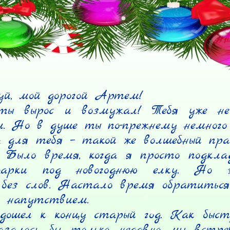
й, мой дорогой Артем!

ы вырос и возмужал! Тебя уже не 
. Но в душе ты по-прежнему немного р
 для тебя – такой же волшебный праз
 Было время, когда я просто подкла
дарки под новогоднюю елку. Но э
без слов. Настало время обратиться
 напутствием.

дошел к концу старый год. Как быст
залось бы, только недавно мы встре