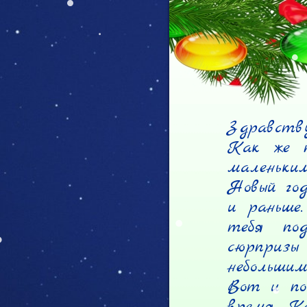
Здравству
Как же т
маленьким
Новый год
и раньше.
тебя по
сюрпризы 
небольшим
Вот и по
время. Ка