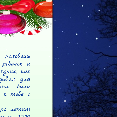
назовешь 
ебенок, и 
дник, как 
дывал для 
то были 
 к тебе с 
ро летит 
чали 2020 