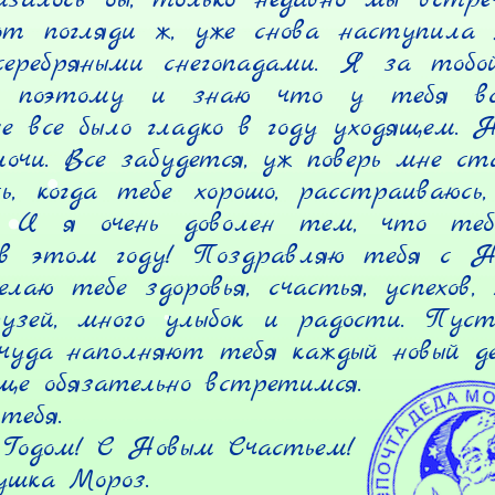
от погляди ж, уже снова наступила
еребряными снегопадами. Я за тобой 
, поэтому и знаю что у тебя все
не все было гладко в году уходящем. Н
очи. Все забудется, уж поверь мне ста
, когда тебе хорошо, расстраиваюсь,
. И я очень доволен тем, что тебе
 в этом году! Поздравляю тебя с Но
лаю тебе здоровья, счастья, успехов, 
узей, много улыбок и радости. Пусть
чуда наполняют тебя каждый новый д
ще обязательно встретимся.

ебя.

Годом! С Новым Счастьем!

ушка Мороз.