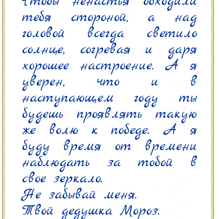
Чтобы ненастья обходили 
тебя стороной, а над 
головой всегда светило 
солнце, согревая и даря 
хорошее настроение. А я 
уверен, что и в 
наступающем году ты 
будешь проявлять такую 
же волю к победе. А я 
буду время от времени 
наблюдать за тобой в 
свое зеркало.

Не забывай меня.

Твой дедушка Мороз.