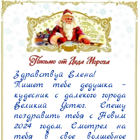
Здравствуй Елена!

Пишет тебе дедушка – 
кудесник с далекого города 
Великий Устюг. Спешу 
поздравить тебя с Новым 
2024 годом. Смотрел на 
тебя в свое волшебное 