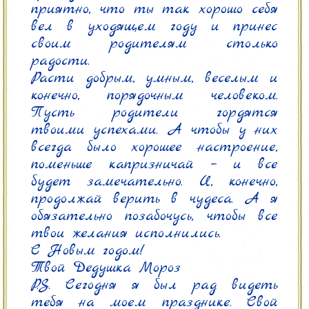
приятно, что ты так хорошо себя 
вел в уходящем году и принес 
своим родителям столько 
радости.

Расти добрым, умным, веселым и 
конечно, порядочным человеком. 
Пусть родители гордятся 
твоими успехами. А чтобы у них 
всегда было хорошее настроение, 
поменьше капризничай – и все 
будет замечательно. И, конечно, 
продолжай верить в чудеса. А я 
обязательно позабочусь, чтобы все 
твои желания исполнились.

С Новым годом!

Твой Дедушка Мороз

P.S. Сегодня я был рад видеть 
тебя на моем празднике. Свой 