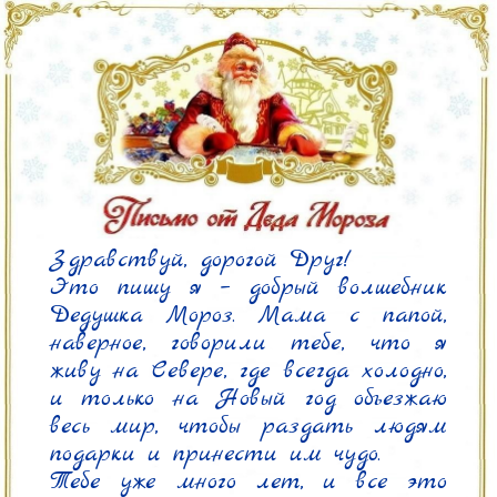
Здравствуй, дорогой Друг!

Это пишу я – добрый волшебник 
Дедушка Мороз. Мама с папой, 
наверное, говорили тебе, что я 
живу на Севере, где всегда холодно, 
и только на Новый год объезжаю 
весь мир, чтобы раздать людям 
подарки и принести им чудо.

Тебе уже много лет, и все это 