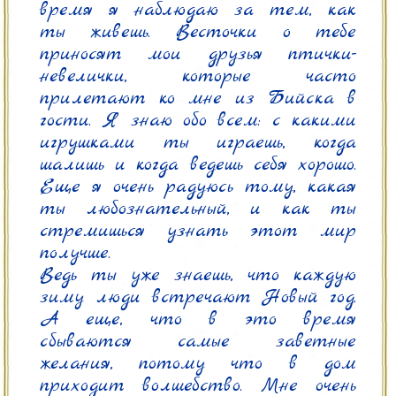
время я наблюдаю за тем, как 
ты живешь. Весточки о тебе 
приносят мои друзья птички-
невелички, которые часто 
прилетают ко мне из Бийска в 
гости. Я знаю обо всем: с какими 
игрушками ты играешь, когда 
шалишь и когда ведешь себя хорошо. 
Еще я очень радуюсь тому, какая 
ты любознательный, и как ты 
стремишься узнать этот мир 
получше.

Ведь ты уже знаешь, что каждую 
зиму люди встречают Новый год. 
А еще, что в это время 
сбываются самые заветные 
желания, потому что в дом 
приходит волшебство. Мне очень 