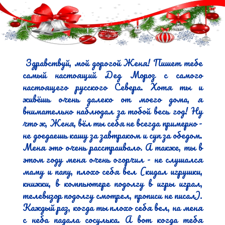
 Здравствуй, мой дорогой Женя! Пишет тебе 
самый настоящий Дед Мороз с самого 
настоящего русского Севера. Хотя ты и 
живёшь очень далеко от моего дома, я 
внимательно наблюдал за тобой весь год! Ну 
что ж, Женя, вёл ты себя не всегда примерно - 
не доедаешь кашу за завтраком и суп за обедом. 
Меня это очень расстраивало. А также, ты в 
этом году меня очень огорчил - не слушался 
маму и папу, плохо себя вел (кидал игрушки, 
книжки, в компьютере подолгу в игры играл, 
телевизор подолгу смотрел, прописи не писал). 
Каждый раз, когда ты плохо себя вел, на меня 
с неба падала сосулька. А вот когда тебя 