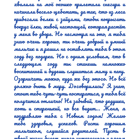
хвалили на моё окошко прилетали снегири и 
начинали весело щебетать, да так, что из леса 
прибегали белки с зайцами, чтобы попрыгать 
вокруг ёлки, живой, настоящей, которая растёт 
у меня во дворе. Но несмотря на это, я тебя 
знаю очень хорошо, ты очень добрый и умный 
мальчик и я решил не оставлять тебя в этом 
году без подарка. Но с одним условием, что в 
следующем году ты станешь немножко 
воспитанней и будешь слушаться маму и папу. 
Озорничать можно, куда же без этого. Но всё 
должно быть в меру. Договорились? Я знаю, 
стоит тебе чуть-чуть постараться, у тебя всё 
получится отлично! Не забывай, что дедушка, 
хоть и старенький, но все видит... Женя, я 
поздравляю тебя с Новым годом! Желаю 
тебе здоровья, успехов. Расти хорошим 
мальчиком, слушайся родителей. Пусть в 
твоей жизни будет много интересного и рядом 