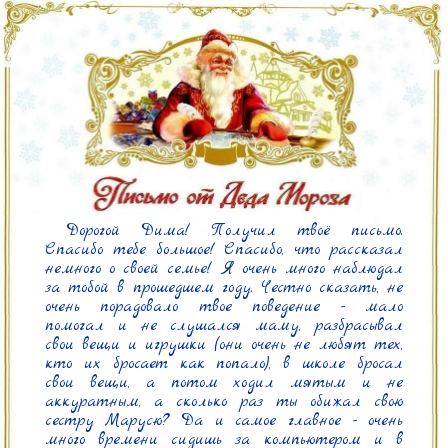
 Дорогой Дима! Получил твоё письмо. 
Спасибо тебе большое! Спасибо, что рассказал 
немного о своей семье! Я очень много наблюдал 
за тобой в прошедшем году. Честно сказать, не 
очень порадовало твое поведение - мало 
помогал и не слушался маму, разбрасывал 
свои вещи и игрушки (они очень не любят тех, 
кто их бросает как попало), в школе бросал 
свои вещи, а потом ходил мятым и не 
аккуратным, а сколько раз ты обижал свою 
сестру Марусю? Да и самое главное - очень 
много времени сидишь за компьютером и в 