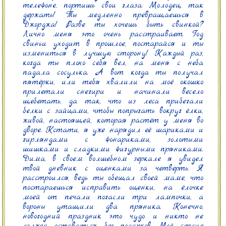
телефоне, портишь свои глаза. Молодец, так 
держать! Ты медленно превращаешься в 
Джорджа! Разве ты хочешь быть свинкой? 
Лично меня это очень расстраивает. Год 
свиньи уходит в прошлое, постарайся и ты 
измениться в лучшую сторону! Каждый раз, 
когда ты плохо себя вел, на меня с неба 
падала сосулька. А вот когда ты получал 
пятёрки, или тебя хвалили на моё окошко 
прилетали снегири и начинали весело 
щебетать, да так, что из леса прибегали 
белки с зайцами, чтобы попрыгать вокруг ёлки, 
живой, настоящей, которая растёт у меня во 
дворе. Кстати, я уже нарядил её шариками и 
гирляндами с фонариками, золотыми 
шишками и сладкими фигурными пряниками. 
Дима, в своем волшебном зеркале я увидел 
твой дневник с оценками за четверть. Я 
расстроился, ведь ты обещал своей маме, что 
постараешься исправить оценки, на ёлочке 
моей от печали погасли три лампочки, а 
вороны утащили два пряника. Конечно, 
новогодний праздник это чудо и никто не 
должен оставаться без подарков. Моё сердце 