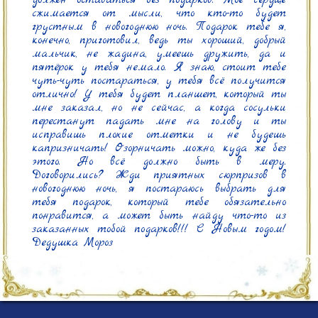
сжимается от мысли, что кто-то будет 
грустным в новогоднюю ночь. Подарок тебе я, 
конечно, приготовил, ведь ты хороший, добрый 
мальчик, не жадина, умеешь дружить, да и 
пятёрок у тебя немало. Я знаю, стоит тебе 
чуть-чуть постараться, у тебя всё получится 
отлично! У тебя будет планшет, который ты 
мне заказал, но не сейчас, а когда сосульки 
перестанут падать мне на голову и ты 
исправишь плохие отметки и не будешь 
капризничать! Озорничать можно, куда же без 
этого. Но всё должно быть в меру. 
Договорились? Жди приятных сюрпризов в 
новогоднюю ночь, я постараюсь выбрать для 
тебя подарок, который тебе обязательно 
понравится, а может быть найду что-то из 
заказанных тобой подарков!!! С Новым годом! 
Дедушка Мороз