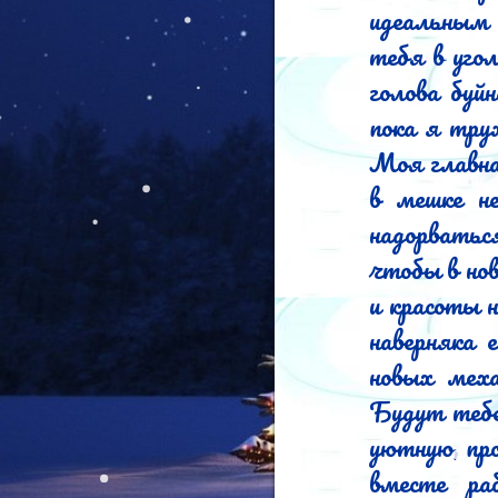
идеальным 
тебя в угол
голова буйн
пока я труж
Моя главна
в мешке не
надорватьс
чтобы в нов
и красоты н
наверняка ее знаешь.	Наслышан, ч
новых меха
Будут тебе 
уютную, про
вместе ра