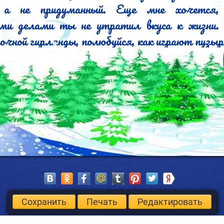
думанный.	Еще мне хочется, чтобы за 
ыми делами ты не утратил вкуса к жизни. 
очной гирлянды, полюбуйся, как играют пузырь
м, вдохни праздничный аромат мандаринов – 
 настроения! И не забудь поздравить близких.


ом, Алеша! И пусть жизнь дарит тебе тольк
 в таком количестве, что даже в моем мешке 
Сохранить
Печать
Редактировать