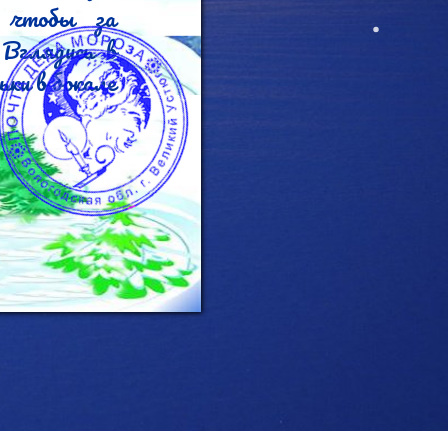
Вглядись в 
ки в бокале 
и ощути дух 
Твой друг - 
о приятные 
все они не 