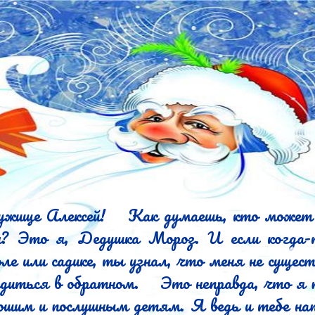
Как думаешь, кто может к тебе так 
я? Это я, Дедушка Мороз. И если когда-
оле или садике, ты узнал, что меня не существ
атном.	Это неправда, что я пишу письма 
ошим и послушным детям. Я ведь и тебе нап