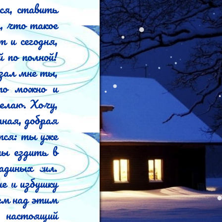
я, ставить 
, что такое 
 и сегодня, 
 по полной!	
ал мне ты, 
то можно и 
лаю. Хочу, 
ная, добрая 
тся: ты уже 
диных сил. 
е и избушку 
ем над этим 
настоящий 