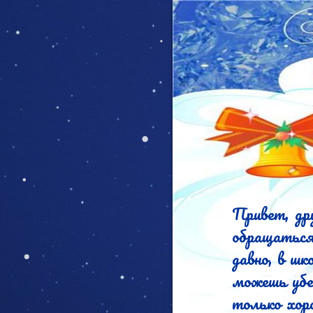
Привет, дружище Алексей!	
обращатьс
давно, в шк
можешь убедиться в обр
только хор