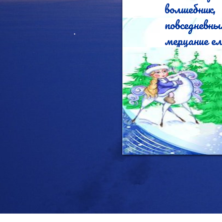
волшебник, а не при
повседневн
мерцание ел
с шампански
новогоднего
Дед Мороз.
С праздник
сюрпризы и
уместятся