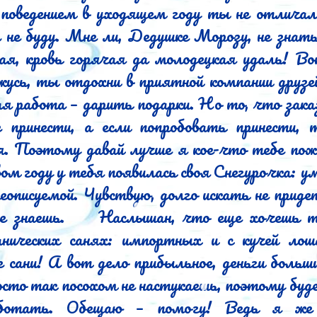
поведением в уходящем году ты не отличалс
 не буду. Мне ли, Дедушке Морозу, не знать
ая, кровь горячая да молодецкая удаль! Вот
усь, ты отдохни в приятной компании друзей
я работа – дарить подарки. Но то, что заказ
 принести, а если попробовать принести, 
я. Поэтому давай лучше я кое-что тебе поже
ом году у тебя появилась своя Снегурочка: ум
еописуемой. Чувствую, долго искать не приде
то еще хочешь ты ездить в 
нических санях: импортных и с кучей лоша
сани! А вот дело прибыльное, деньги больши
сто так посохом не настукаешь, поэтому буд
ботать. Обещаю – помогу! Ведь я же 