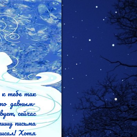
то давным-
ует, сейчас 
исал! Хотя 