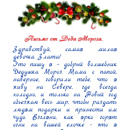
Здравствуй, самая милая 
девочка Злата!

Это пишу я – добрый волшебник 
Дедушка Мороз. Мама с папой, 
наверное, говорили тебе, что я 
живу на Севере, где всегда 
холодно, и только на Новый год 
объезжаю весь мир, чтобы раздать 
людям подарки и принести им 
чудо. Взгляни, как ярко горят 
огни на вашей елочке - это я 