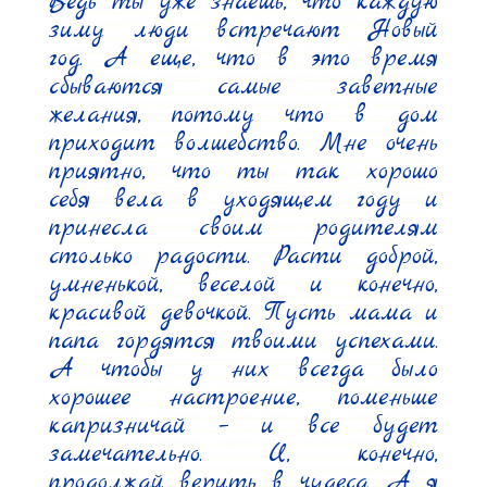
Ведь ты уже знаешь, что каждую 
зиму люди встречают Новый 
год. А еще, что в это время 
сбываются самые заветные 
желания, потому что в дом 
приходит волшебство. Мне очень 
приятно, что ты так хорошо 
себя вела в уходящем году и 
принесла своим родителям 
столько радости. Расти доброй, 
умненькой, веселой и конечно, 
красивой девочкой. Пусть мама и 
папа гордятся твоими успехами. 
А чтобы у них всегда было 
хорошее настроение, поменьше 
капризничай – и все будет 
замечательно. И, конечно, 
продолжай верить в чудеса. А я 