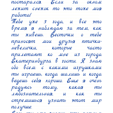
постарался. Если за окном 
лежит снежок то это тоже моя 
работа!

Тебе уже 3 года, и все это 
время я наблюдаю за тем, как 
ты живешь. Весточки о тебе 
приносят мои друзья птички-
невелички, которые часто 
прилетают ко мне из города 
Екатеринбурга в гости. Я знаю 
обо всем: с какими игрушками 
ты играешь, когда шалишь и когда 
ведешь себя хорошо. Еще я очень 
радуюсь тому, какая ты 
любознательная, и как ты 
стремишься узнать этот мир 
получше.
