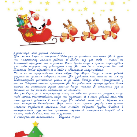
Здравствуй, мой дорогой Лёнюшка !

Как же ты вырос и похорошел! Тебя уже не назовешь малышом. Но в душе 
ты по-прежнему немного ребенок, и Новый год для тебя – такой же 
волшебный праздник, как и раньше. Было время, когда я просто подкладывал 
для тебя подарки под новогоднюю елку. Но это были сюрпризы без слов. 
Настало время обратиться к тебе с небольшим напутствием.

Ой, я же не представился: меня зовут Дед Мороз. Да-да, я тот добрый 
дедушка из далеких северных земель. Не удивляйся, что письмо по мэйлу, 
компьютерные достижения дошли и до меня. Правда связь периодически у 
нас, на Северном полюсе, пропадает. Но все равно так гораздо удобнее. Хотя, 
конечно же, написанное рукой письмо всегда теплее. К сожалению рук и 
времени на все письма ответить не хватает.

Ты уже вырос, но я по-прежнему слежу за твоими успехами, радуюсь, когда 
тебе хорошо, расстраиваюсь, когда ты грустишь. И я очень доволен тем, что 
тебе удалось добиться в этом году! Не забывай хоть ты и выросла: ты 
еще маленькая волшебница. Ведь тот, кто ценит дружбу, кто умеет 
искренне радоваться мелочам, сам способен творить чудеса. Счастья в 
наступающем году, больше приятных сюрпризов, интересных встреч! А я 
помогу тебе во всем, что ты задумаешь.

С наилучшими пожеланиями – Дедушка Мороз.