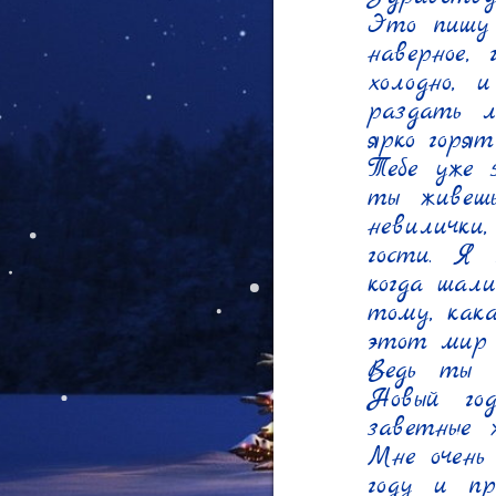
Это пишу 
наверное,
холодно, 
раздать л
ярко горят
Тебе уже 
ты живешь
невилички,
гости. Я 
когда шали
тому, как
этот мир п
Ведь ты 
Новый го
заветные 
Мне очень
году и пр