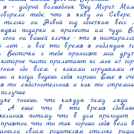
я – добрый волшебник Дед Мороз. Мама
 говорили тебе, что я живу на Севере, г
и только на Новый год объезжаю весь м
юдям подарки и принести им чудо. Взг
 огни на вашей елочке - это я постарался.
5 лет , и все это время я наблюдаю за
. Весточки о тебе приносят мои друз
 которые часто прилетают ко мне из гор
знаю обо всем: с какими игрушками ты
шь и когда ведешь себя хорошо. Еще я оче
ая ты любознательная, и как ты стремишь
олучше.

уже знаешь, что каждую зиму люди в
д. А еще, что в это время сбывают
желания, потому что в дом приходит во
 приятно, что ты так хорошо себя вела в
инесла своим родителям столько радос