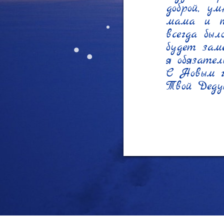
доброй, ум
мама и п
всегда был
будет заме
я обязател
С Новым го
Твой Деду