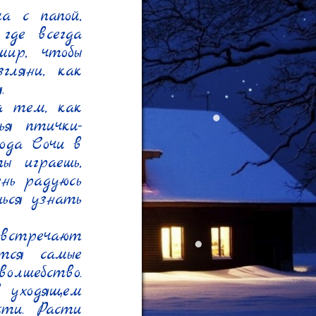
 с папой, 
де всегда 
ир, чтобы 
ляни, как 


 тем, как 
ья птички-
ода Сочи в 
 играешь, 
нь радуюсь 
ся узнать 
стречают 
ся самые 
лшебство. 
 уходящем 
ти. Расти 