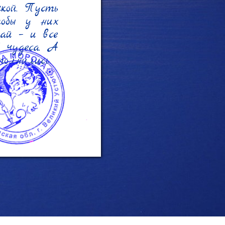
кой. Пусть 
бы у них 
ай – и все 
 чудеса. А 
олнились.
