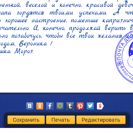
ненькой, веселой и конечно, красивой девоч
апа гордятся твоими успехами. А что
о хорошее настроение, поменьше капризнич
чательно. И, конечно, продолжай верить в
ьно позабочусь, чтобы все твои желания исп
дом, Вероника !

шка Мороз.
Сохранить
Печать
Редактировать