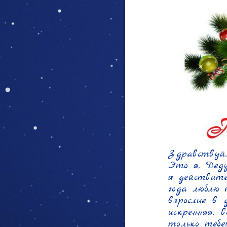
Здравствуй,
Это я, Деду
я действите
года люблю 
взрослые в 
искренняя, 
только тебе