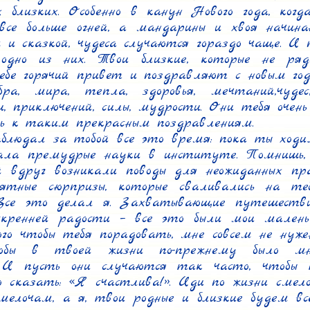
 близких. Особенно в канун Нового года, когд
все больше огней, а мандарины и хвоя начин
 и сказкой, чудеса случаются гораздо чаще. И п
 одно из них. Твои близкие, которые не ряд
бе горячий привет и поздравляют с новым го
бра, мира, тепла, здоровья, мечтаний,чудес
и, приключений, силы, мудрости. Они тебя очень
сь к таким прекрасным поздравлениям.

блюдал за тобой все это время: пока ты ходил
ала премудрые науки в институте. Помнишь, 
й вдруг возникали поводы для неожиданных пр
ятные сюрпризы, которые сваливались на теб
Все это делал я. Захватывающие путешествия
кренней радости – все это были мои маленьки
го чтобы тебя порадовать, мне совсем не нужен
обы в твоей жизни по-прежнему было мног
. И пусть они случаются так часто, чтобы 
ю сказать: «Я счастлива!». Иди по жизни смело,
мелочам, а я, твои родные и близкие будем все