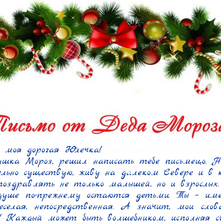
 моя дорогая Юлечка!

шка Мороз, решил написать тебе письмецо. Не
льно существую, живу на далеком Севере и в к
поздравлять не только малышей, но и взрослых. 
душе по-прежнему остаются детьми. Ты – име
веселая, непосредственная. А значит, мои слова
! Каждый может быть волшебником, исполняя с