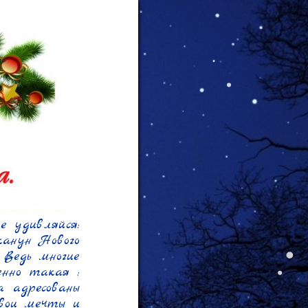
 удивляйся: 
анун Нового 
Ведь многие 
нно такая : 
 адресованы 
вои мечты и 