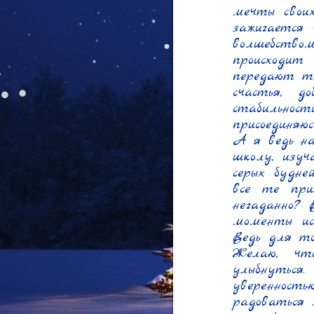
мечты своих
зажигается 
волшебством
происходит
передают те
счастья, до
стабильност
присоединяю
А я ведь на
школу, изуч
серых будне
все те при
негаданно? 
моменты ис
Ведь для то
Желаю, чт
улыбнуться
уверенность
радоваться 