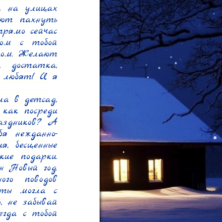
а на улицах 
ают пахнуть 
рямо сейчас 
ом с тобой 
дом. Желают 
, достатка, 
 любят! И я 
а в детсад, 
как посреди 
аздников? А 
я нежданно-
, бесценные 
е подарки. 
 Новый год. 
о поводов 
ты могла с 
 не забывай 
гда с тобой 