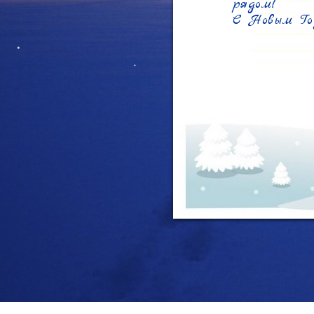
рядом!

С Новым Го