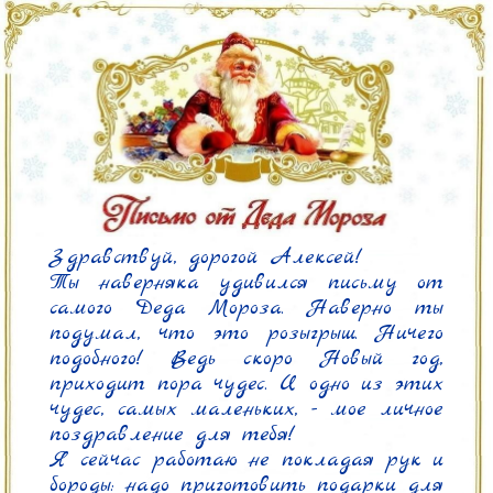
Здравствуй, дорогой Алексей!

Ты наверняка удивился письму от 
самого Деда Мороза. Наверно ты 
подумал, что это розыгрыш. Ничего 
подобного! Ведь скоро Новый год, 
приходит пора чудес. И одно из этих 
чудес, самых маленьких, - мое личное 
поздравление для тебя!

Я сейчас работаю не покладая рук и 
бороды: надо приготовить подарки для 