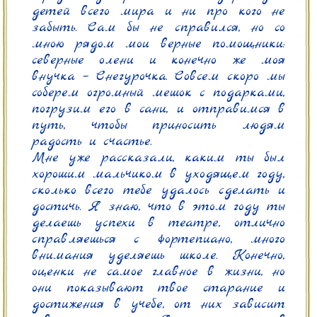
детей всего мира и ни про кого не 
забыть. Сам бы не справился, но со 
мною рядом мои верные помощники: 
северные олени и конечно же моя 
внучка – Снегурочка. Совсем скоро мы 
соберем огромный мешок с подарками, 
погрузим его в сани, и отправимся в 
путь, чтобы приносить людям 
радость и счастье.

Мне уже рассказали, каким ты был 
хорошим мальчиком в уходящем году, 
сколько всего тебе удалось сделать и 
достичь. Я знаю, что в этом году ты 
делаешь успехи в театре, отлично 
справляешься с фортепиано, много 
внимания уделяешь школе. Конечно, 
оценки не самое главное в жизни, но 
они показывают твое старание и 
достижения в учебе, от них зависит 