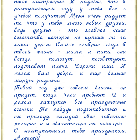
твое настроение. Я надеюсь, что в 
наступающем году у тебя все с 
учебой получится! Меня очень радует 
то, что у тебя много новых друзей, 
ведь друзья – это главное наше 
богатство, которое не купишь ни за 
какие деньги. Самые главные люди в 
твоей жизни - мама и папа, они 
всегда помогут, посоветуют, 
подставят плечо. Дорожи ими. Я 
желаю вам добра, и еще больше 
минут радости.

Новый год уже совсем близко: он 
придет, когда часы пробьют 12 и 
разом зажгутся все праздничные 
огоньки. Не забудь подготовиться к 
его приходу: загадай свое заветное 
желание, и я обязательно его исполню.

С наступающим тебя праздником, 
Алексей!
