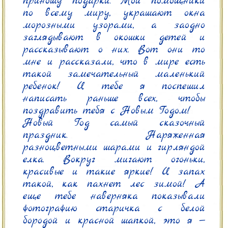
приношу подарки. Мои помощники 
по всему миру, украшают окна 
морозными узорами, а заодно 
заглядывают в окошки детей и 
рассказывают о них. Вот они то 
мне и рассказали, что в мире есть 
такой замечательный маленький 
ребенок! И тебе я поспешил 
написать раньше всех, чтобы 
поздравить тебя с Новым Годом!

Новый Год самый сказочный 
праздник. Наряженная 
разноцветными шарами и гирляндой 
елка. Вокруг мигают огоньки, 
красивые и такие яркие! И запах 
такой, как пахнет лес зимой! А 
еще тебе наверняка показывали 
фотографию старичка с белой 
бородой и красной шапкой, это я —