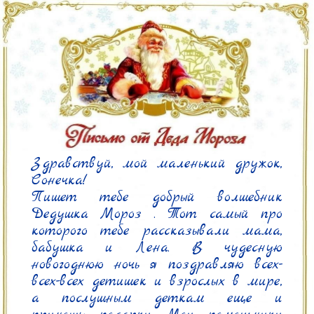
Здравствуй, мой маленький дружок, 
Сонечка!

Пишет тебе добрый волшебник 
Дедушка Мороз . Тот самый про 
которого тебе рассказывали мама, 
бабушка и Лена. В чудесную 
новогоднюю ночь я поздравляю всех-
всех-всех детишек и взрослых в мире, 
а послушным деткам еще и 