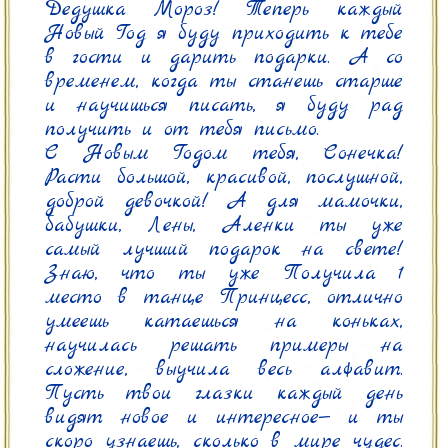
Дедушка Мороз! Теперь каждый 
Новый Год я буду приходить к тебе 
в гости и дарить подарки. А со 
временем, когда ты станешь старше 
и научишься писать, я буду рад 
получить и от тебя письмо.

С Новым Годом тебя, Сонечка! 
Расти большой, красивой, послушной, 
доброй девочкой! А для мамочки, 
бабушки, Лены, Аленки ты уже 
самый лучший подарок на свете! 
Знаю, что ты уже Получила 1 
место в танце Принцесс, отлично 
умеешь катаешься на коньках, 
научилась решать примеры на 
сложение, выучила весь алфавит. 
Пусть твои глазки каждый день 
видят новое и интересное— и ты 
скоро узнаешь, сколько в мире чудес. 